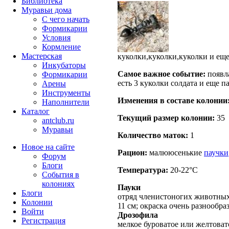
Библиотека
Муравьи дома
С чего начать
Формикарии
Условия
Кормление
Мастерская
куколки,куколки,куколки и
Инкубаторы
Самое важное событие:
появла
Формикарии
есть 3 куколки солдата и еще п
Арены
Инструменты
Изменения в составе кoлонии
Наполнители
Каталог
Текущий размер кoлонии:
35
antclub.ru
Муравьи
Количество маток:
1
Новое на сайте
Рацион:
малююсенькие
паучки
Форум
Блоги
Температура:
20-22°C
События в
колониях
Пауки
Блоги
отряд членистоногих животных 
Колонии
11 см; окраска очень разнообраз
Войти
Дрозофила
Peгиcтpaция
мелкое буроватое или желтовато