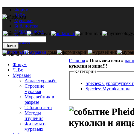
Форум
ЧаВо
Муравьи
Библиотека
Муравьи дома
Мастерская
Каталог
antclub.ru
Главная
»
Пользователи
»
para
Форум
куколки и яица!!!
ЧаВо
Категории
Муравьи
Атлас муравьёв
Species: Cyphomyrmex r
Строение
Species: Myrmica rubra
муравья
Муравейник в
разрезе
Таблица лёта
Pheid
Методы
изучения
куколки и яица
Фильмы о
муравьях