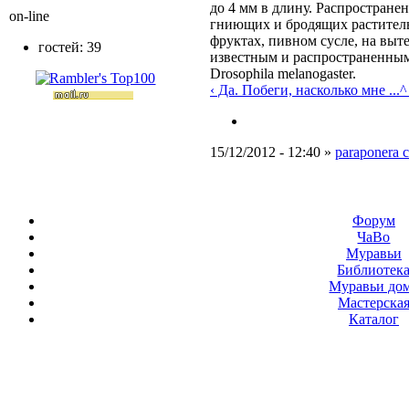
до 4 мм в длину. Распростране
on-line
гниющих и бродящих раститель
фруктах, пивном сусле, на выт
гостей: 39
известным и распространенным
Drosophila melanogaster.
‹ Да. Побеги, насколько мне ...
^
15/12/2012 - 12:40 »
paraponera c
Форум
ЧаВо
Муравьи
Библиотек
Муравьи до
Мастерска
Каталог