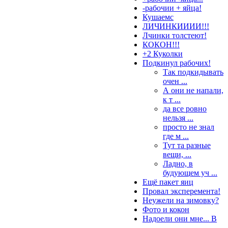
-рабочии + яйца!
Кушаемс
ЛИЧИНКИИИИ!!!
Лчинки толстеют!
КОКОН!!!
+2 Куколки
Подкинул рабочих!
Так подкидывать
очен ...
А они не напали,
к т ...
да все ровно
нельзя ...
просто не знал
где м ...
Тут та разные
вещи, ...
Ладно, в
будующем уч ...
Ещё пакет яиц
Провал эксперемента!
Неужели на зимовку?
Фото и кокон
Надоели они мне... В
...