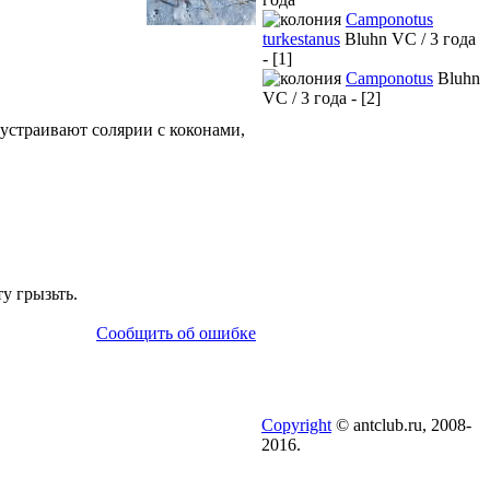
Camponotus
turkestanus
Bluhn VC / 3 года
- [1]
Camponotus
Bluhn
VC / 3 года - [2]
 устраивают солярии с коконами,
у грызьть.
Сообщить об ошибке
Copyright
© antclub.ru, 2008-
2016.