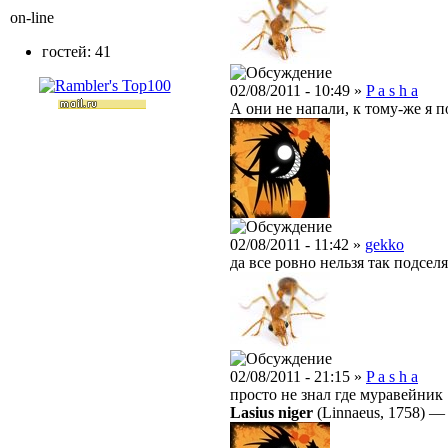
on-line
гостей: 41
02/08/2011 - 10:49 »
P a s h a
А они не напали, к тому-же я по
02/08/2011 - 11:42 »
gekko
да все ровно нельзя так подсел
02/08/2011 - 21:15 »
P a s h a
просто не знал где муравейник 
Lasius niger
(Linnaeus, 1758)