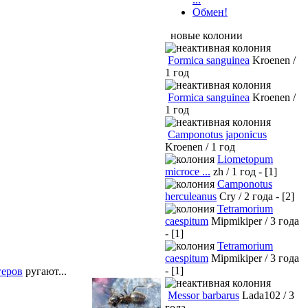
Обмен!
новые колонии
Formica sanguinea
Kroenen /
1 год
Formica sanguinea
Kroenen /
1 год
Camponotus japonicus
Kroenen / 1 год
Liometopum
microce ...
zh / 1 год - [1]
Camponotus
herculeanus
Cry / 2 года - [2]
Tetramorium
caespitum
Mipmikiper / 3 года
- [1]
Tetramorium
caespitum
Mipmikiper / 3 года
- [1]
геров
ругают...
Messor barbarus
Lada102 / 3
года