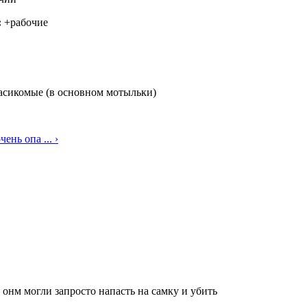
:
+рабочие
асикомые (в основном мотыльки)
ень опа ... ›
 онм могли запросто напасть на самку и убить