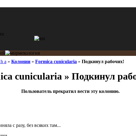
 h a
»
Колонии
»
Formica cunicularia
»
Подкинул рабочих!
ca cunicularia » Подкинул раб
Пользователь прекратил вести эту колонию.
яла с разу, без всяких там...
чии