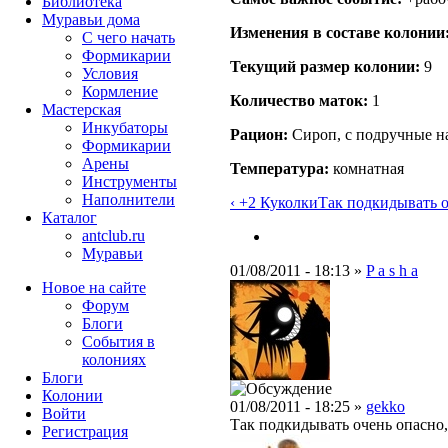
Библиотека
Муравьи дома
Изменения в составе кoлонии
С чего начать
Формикарии
Текущий размер кoлонии:
9
Условия
Кормление
Количество маток:
1
Мастерская
Инкубаторы
Рацион:
Сироп, с подручные н
Формикарии
Арены
Температура:
комнатная
Инструменты
Наполнители
‹ +2 Куколки
Так подкидывать оч
Каталог
antclub.ru
Муравьи
01/08/2011 - 18:13 »
P a s h a
Новое на сайте
Форум
Блоги
События в
колониях
Блоги
Колонии
01/08/2011 - 18:25 »
gekko
Войти
Так подкидывать очень опасно,
Peгиcтpaция