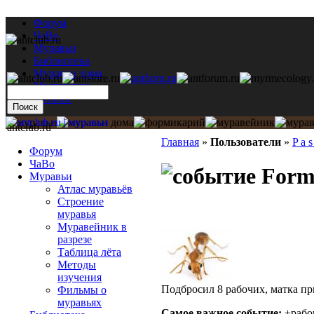
Форум
ЧаВо
Муравьи
Библиотека
Муравьи дома
Мастерская
Каталог
antclub.ru
Главная
»
Пользователи
»
P a s
Форум
ЧаВо
Formi
Муравьи
Атлас муравьёв
Строение
муравья
Муравейник в
разрезе
Таблица лёта
Методы
изучения
Подбросил 8 рабочих, матка прин
Фильмы о
муравьях
Самое важное событие:
+рабо