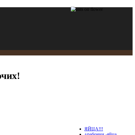
очих!
ЯЙЦА!!!
+рабочии -яйца...