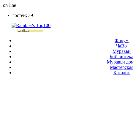
on-line
гостей: 39
Форум
ЧаВо
Муравьи
Библиотек
Муравьи до
Мастерска
Каталог