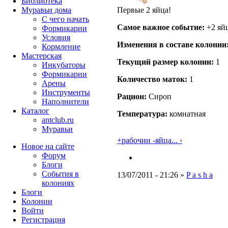
Библиотека
Первые 2 яйца!
Муравьи дома
С чего начать
Самое важное событие:
+2 яй
Формикарии
Условия
Изменения в составе кoлонии
Кормление
Мастерская
Текущий размер кoлонии:
1
Инкубаторы
Формикарии
Количество маток:
1
Арены
Инструменты
Рацион:
Сироп
Наполнители
Каталог
Температура:
комнатная
antclub.ru
Муравьи
+рабочии -яйца... ›
Новое на сайте
Форум
Блоги
События в
13/07/2011 - 21:26 »
P a s h a
колониях
Блоги
Колонии
Войти
Peгиcтpaция