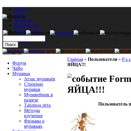
Форум
ЧаВо
Муравьи
Библиотека
Муравьи дома
Мастерская
Каталог
antclub.ru
Главная
»
Пользователи
»
P a s
Форум
ЯЙЦА!!!
ЧаВо
Муравьи
Formi
Атлас муравьёв
Строение
ЯЙЦА!!!
муравья
Муравейник в
разрезе
Пользователь п
Таблица лёта
Методы
изучения
Фильмы о
муравьях