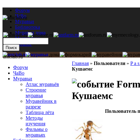
Форум
ЧаВо
Муравьи
Библиотека
Муравьи дома
Мастерская
Каталог
antclub.ru
Главная
»
Пользователи
»
P a s
Форум
Кушаемс
ЧаВо
Муравьи
Formi
Атлас муравьёв
Строение
Кушаемс
муравья
Муравейник в
разрезе
Пользователь п
Таблица лёта
Методы
изучения
Фильмы о
муравьях