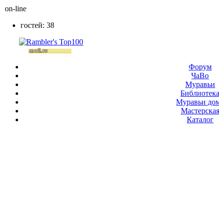
on-line
гостей: 38
Форум
ЧаВо
Муравьи
Библиотек
Муравьи до
Мастерска
Каталог