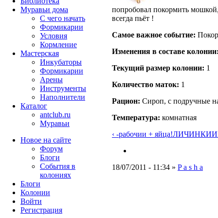
Библиотека
попробовал покормить мошкой, 
Муравьи дома
всегда пьёт !
С чего начать
Формикарии
Самое важное событие:
Поко
Условия
Кормление
Изменения в составе кoлонии
Мастерская
Инкубаторы
Текущий размер кoлонии:
1
Формикарии
Арены
Количество маток:
1
Инструменты
Наполнители
Рацион:
Сироп, с подручные н
Каталог
antclub.ru
Температура:
комнатная
Муравьи
‹ -рабочии + яйца!
ЛИЧИНКИИИ
Новое на сайте
Форум
Блоги
События в
18/07/2011 - 11:34 »
P a s h a
колониях
Блоги
Колонии
Войти
Peгиcтpaция