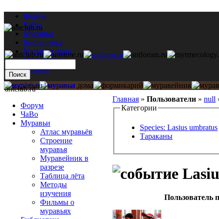
Форум
ЧаВо
Муравьи
Библиотека
Муравьи дома
Мастерская
Каталог
antclub.ru
Главная
»
Пользователи
»
null
Форум
Категории
ЧаВо
Муравьи
Species: Lasius umbratus
Атлас муравьёв
Тараканы
Строение
муравья
Муравейник в
разрезе
Lasiu
Таблица лёта
Методы
изучения
Пользователь п
Фильмы о
муравьях