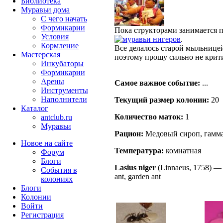
Библиотека
Муравьи дома
С чего начать
Формикарии
Пока структорами занимается 
Условия
нигеров
.
Кормление
Все делалось старой мыльницей
Мастерская
поэтому прошу сильно не крити
Инкубаторы
Формикарии
Арены
Самое важное событие:
...
Инструменты
Наполнители
Текущий размер кoлонии:
20
Каталог
Количество маток:
1
antclub.ru
Муравьи
Рацион:
Медовый сироп, гамм
Новое на сайте
Температура:
комнатная
Форум
Блоги
Lasius niger
(Linnaeus, 1758)
События в
ant, garden ant
колониях
Блоги
Колонии
Войти
Peгиcтpaция