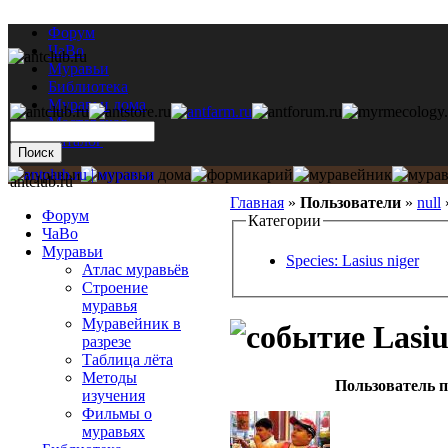
Форум
ЧаВо
Муравьи
Библиотека
Муравьи дома
Мастерская
Каталог
antclub.ru
Главная
»
Пользователи
»
null
Форум
Категории
ЧаВо
Муравьи
Species: Lasius niger
Атлас муравьёв
Строение
муравья
Муравейник в
Lasiu
разрезе
Таблица лёта
Методы
Пользователь п
изучения
Фильмы о
муравьях