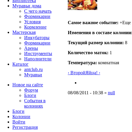
Библиотека
Муравьи дома
С чего начать
Формикарии
Условия
Самое важное событие:
+Еще 
Кормление
Мастерская
Изменения в составе кoлонии
Инкубаторы
Текущий размер кoлонии:
8
Формикарии
Арены
Количество маток:
1
Инструменты
Наполнители
Температура:
комнатная
Каталог
antclub.ru
‹ Второй
Яйца! ›
Муравьи
Новое на сайте
Форум
08/08/2011 - 10:38 »
null
Блоги
События в
колониях
Блоги
Колонии
Войти
Peгиcтpaция