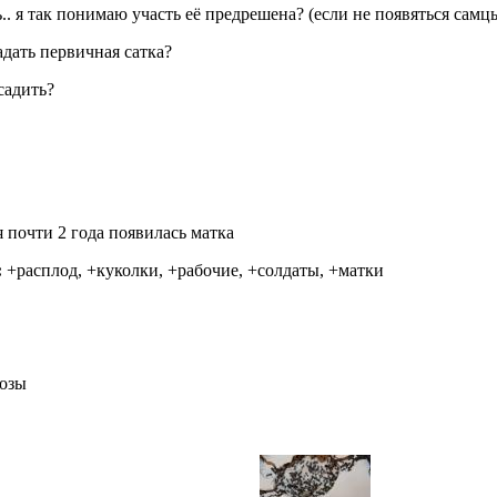
ь.. я так понимаю участь её предрешена? (если не появяться самц
адать первичная сатка?
садить?
 почти 2 года появилась матка
:
+расплод, +куколки, +рабочие, +солдаты, +матки
козы