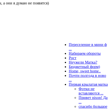
ы, а они я думаю не появятся)
Переселение в мини ф
...
Набираем обороты
Рост
Неужели Матка?
Бюджетный форм)
Home, sweet home..
Почти полгода в ново
...
Первая крылатая матка
Фотки не
вставляются ...
Привет nixon! Да
...
спасибо большое