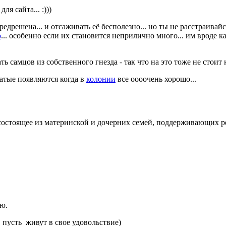
я сайта... :)))
едрешена... и отсаживать её бесполезно... но ты не расстраивайс
ю
... особенно если их становится неприлично много... им вроде к
ь самцов из собственного гнезда - так что на это тоже не стоит н
латые появляются когда в
колонии
все оооочень хорошо...
состоящее из материнской и дочерних семей, поддерживающих 
ю.
а, пусть живут в свое удовольствие)