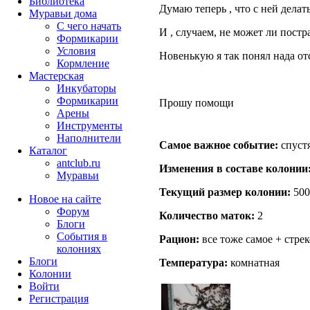
Библиотека
Думаю теперь , что с ней делат
Муравьи дома
С чего начать
И , случаем, не может ли постр
Формикарии
Условия
Новенькую я так понял нада от
Кормление
Мастерская
Инкубаторы
Формикарии
Прошу помощи
Арены
Инструменты
Наполнители
Самое важное событие:
спустя
Каталог
antclub.ru
Изменения в составе кoлонии
Муравьи
Текущий размер кoлонии:
500
Новое на сайте
Форум
Количество маток:
2
Блоги
События в
Рацион:
все тоже самое + стре
колониях
Блоги
Температура:
комнатная
Колонии
Войти
Peгиcтpaция