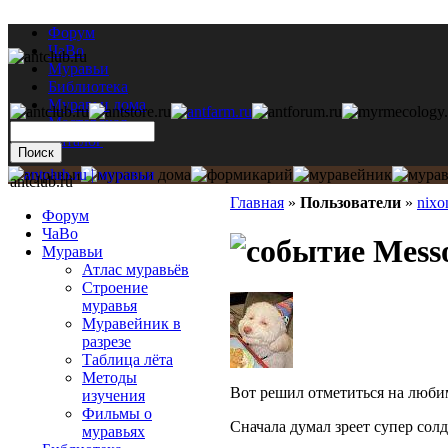
Форум
ЧаВо
Муравьи
Библиотека
Муравьи дома
Мастерская
Каталог
antclub.ru
Главная
»
Пользователи
»
nixo
Форум
ЧаВо
Messo
Муравьи
Атлас муравьёв
Строение
муравья
Муравейник в
разрезе
Таблица лёта
Методы
Вот решил отметиться на люби
изучения
Фильмы о
Сначала думал зреет супер солд
муравьях