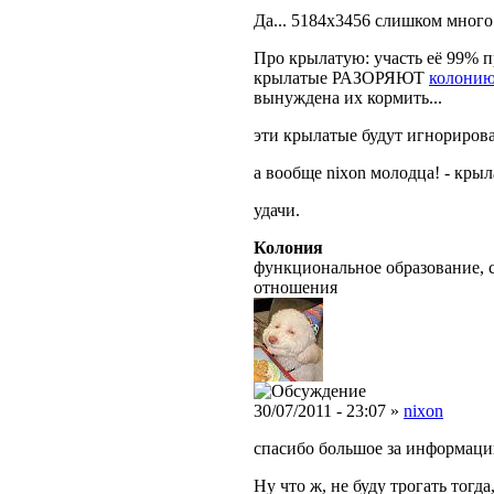
Да... 5184х3456 слишком много дл
Про крылатую: участь её 99% пр
крылатые РАЗОРЯЮТ
колони
вынуждена их кормить...
эти крылатые будут игнорироват
а вообще nixon молодца! - кры
удачи.
Колония
функциональное образование, 
отношения
30/07/2011 - 23:07 »
nixon
спасибо большое за информаци
Ну что ж, не буду трогать тогд