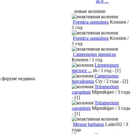
за и ...
новые колонии
Formica sanguinea
Kroenen /
1 год
Formica sanguinea
Kroenen /
1 год
Camponotus japonicus
Kroenen / 1 год
Liometopum
microce ...
zh / 1 год - [1]
Camponotus
а форуме недавно.
herculeanus
Cry / 2 года - [2]
Tetramorium
caespitum
Mipmikiper / 3 года
- [1]
Tetramorium
caespitum
Mipmikiper / 3 года
- [1]
Messor barbarus
Lada102 / 3
года