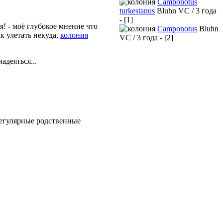
Camponotus
turkestanus
Bluhn VC / 3 года
- [1]
я! - моё глубокое мнение что
Camponotus
Bluhn
ак улетать некуда,
колония
VC / 3 года - [2]
адеяться...
регулярные родственные