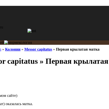
n
»
Колонии
»
Messor capitatus
»
Первая крылатая матка
r capitatus » Первая крылатая
мом сайте)
ат) оказалась матка.