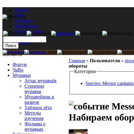
Форум
ЧаВо
Муравьи
Библиотека
Муравьи дома
Мастерская
Каталог
antclub.ru
Главная
»
Пользователи
»
nixo
Форум
обороты
ЧаВо
Категории
Муравьи
Атлас муравьёв
Species: Messor capitatus
Строение
муравья
Муравейник в
разрезе
Messo
Таблица лёта
Методы
Набираем обо
изучения
Фильмы о
муравьях