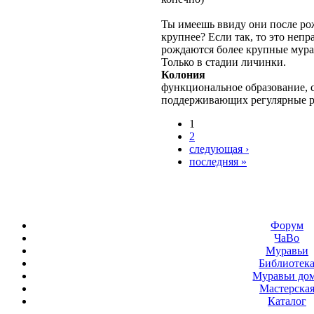
Ты имеешь ввиду они после рож
крупнее? Если так, то это неп
рождаются более крупные мурах
Только в стадии личинки.
Колония
функциональное образование, с
поддерживающих регулярные 
1
2
следующая ›
последняя »
Форум
ЧаВо
Муравьи
Библиотек
Муравьи до
Мастерска
Каталог