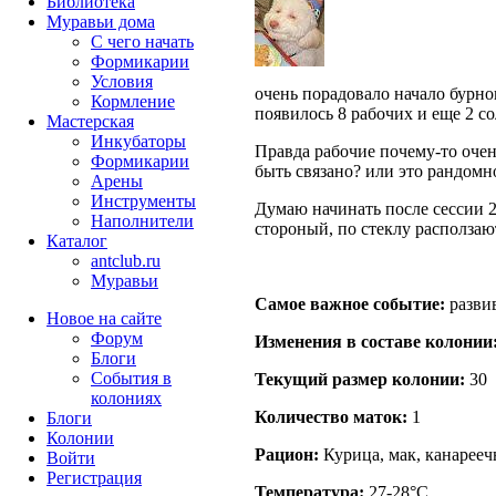
Библиотека
Муравьи дома
С чего начать
Формикарии
Условия
очень порадовало начало бурно
Кормление
появилось 8 рабочих и еще 2 со
Мастерская
Инкубаторы
Правда рабочие почему-то очень
Формикарии
быть связано? или это рандомн
Арены
Инструменты
Думаю начинать после сессии 2
Наполнители
стороный, по стеклу расползаю
Каталог
antclub.ru
Муравьи
Самое важное событие:
разви
Новое на сайте
Форум
Изменения в составе кoлонии
Блоги
События в
Текущий размер кoлонии:
30
колониях
Количество маток:
1
Блоги
Колонии
Рацион:
Курица, мак, канарееч
Войти
Peгиcтpaция
Температура:
27-28°C