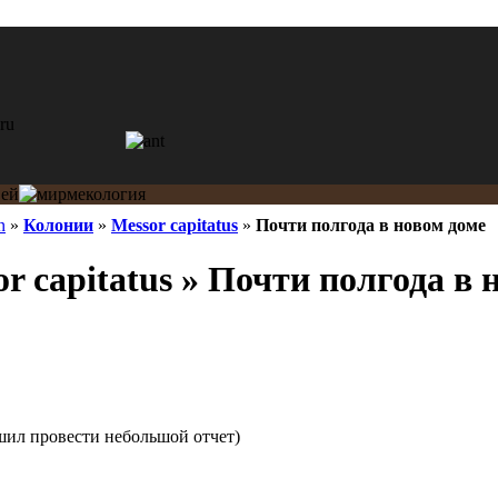
n
»
Колонии
»
Messor capitatus
»
Почти полгода в новом доме
r capitatus » Почти полгода в 
ешил провести небольшой отчет)