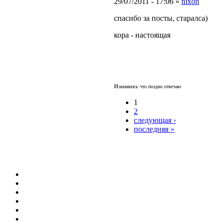
29/07/2011 - 17:06 »
nixon
спасибо за посты, старалса)
кора - настоящая
и
звиняюсь что поздно отвечаю
1
2
следующая ›
последняя »