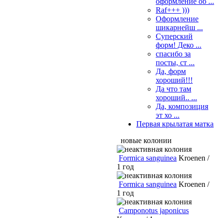
оформление об ...
Raf+++ )))
Оформление
шикарнейш ...
Суперский
форм! Деко ...
спасибо за
посты, ст ...
Да, форм
хороший!!!
Да что там
хороший.. ...
Да, композиция
эт хо ...
Первая крылатая матка
новые колонии
Formica sanguinea
Kroenen /
1 год
Formica sanguinea
Kroenen /
1 год
Camponotus japonicus