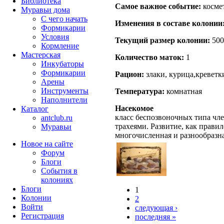
Библиотека
Самое важное событие:
косме
Муравьи дома
С чего начать
Изменения в составе кoлонии
Формикарии
Условия
Текущий размер кoлонии:
500
Кормление
Мастерская
Количество маток:
1
Инкубаторы
Формикарии
Рацион:
злаки, курица,креветк
Арены
Инструменты
Температура:
комнатная
Наполнители
Насекомое
Каталог
класс беспозвоночных типа чле
antclub.ru
трахеями. Развитие, как правил
Муравьи
многочисленная и разнообразн
Новое на сайте
Форум
Блоги
События в
колониях
Блоги
1
Колонии
2
Войти
следующая ›
Peгиcтpaция
последняя »