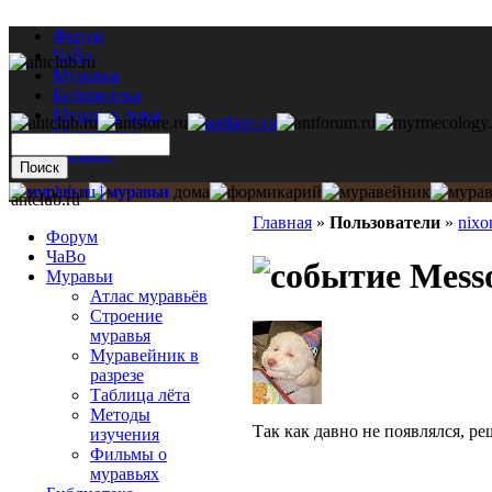
Форум
ЧаВо
Муравьи
Библиотека
Муравьи дома
Мастерская
Каталог
antclub.ru
Главная
»
Пользователи
»
nixo
Форум
ЧаВо
Messo
Муравьи
Атлас муравьёв
Строение
муравья
Муравейник в
разрезе
Таблица лёта
Методы
Так как давно не появлялся, р
изучения
Фильмы о
муравьях