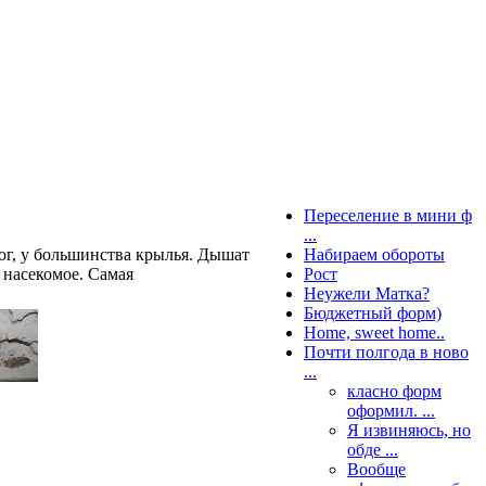
Переселение в мини ф
...
ног, у большинства крылья. Дышат
Набираем обороты
 насекомое. Самая
Рост
Неужели Матка?
Бюджетный форм)
Home, sweet home..
Почти полгода в ново
...
класно форм
оформил. ...
Я извиняюсь, но
обде ...
Вообще