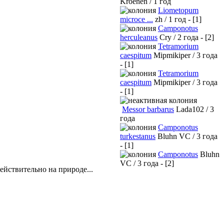
Kroenen / 1 год
Liometopum
microce ...
zh / 1 год - [1]
Camponotus
herculeanus
Cry / 2 года - [2]
Tetramorium
caespitum
Mipmikiper / 3 года
- [1]
Tetramorium
caespitum
Mipmikiper / 3 года
- [1]
Messor barbarus
Lada102 / 3
года
Camponotus
turkestanus
Bluhn VC / 3 года
- [1]
Camponotus
Bluhn
VC / 3 года - [2]
ействительно на природе...