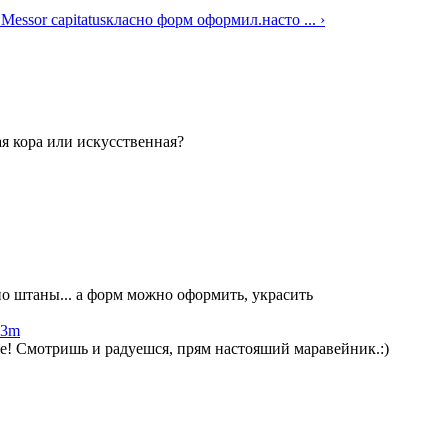
 Messor capitatus
класно форм оформил.насто ... ›
я кора или искусственная?
о штаны... а форм можно оформить, украсить
x3m
! Смотришь и радуешся, прям настояший маравейник.:)