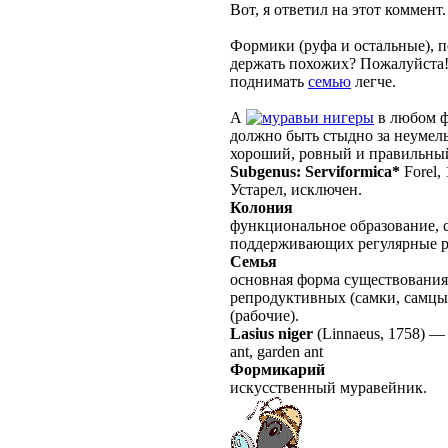
Вот, я ответил на этот коммент.
Формики (руфа и остальные), п
держать похожих? Пожалуйста
поднимать
семью
легче.
А
нигеры
в любом ф
должно быть стыдно за неумелы
хороший, ровный и правильн
Subgenus: Serviformica*
Forel,
Устарел, исключен.
Колония
функциональное образование, с
поддерживающих регулярные 
Семья
основная форма существования
репродуктивных (самки, самцы
(рабочие).
Lasius niger
(Linnaeus, 1758)
ant, garden ant
Формикарий
искусственный муравейник.