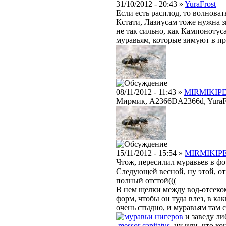
31/10/2012 - 20:43 »
YuraFrost
Если есть расплод, то волноват
Кстати, Лазиусам тоже нужна зи
не так сильно, как Кампонотус
муравьям, которые зимуют в пр
08/11/2012 - 11:43 »
MIRMIKIP
Мирмик, А2366DA2366d, YuraFro
15/11/2012 - 15:54 »
MIRMIKIP
Чтож, пересилил муравьев в фор
Следующей весной, ну этой, о
полный отстой(((
В нем щелки между вод-отсеком
форм, чтобы он туда влез, в ка
очень стыдно, и муравьям там 
нигеров
и заведу л
messor capitatus
, ну или, что к