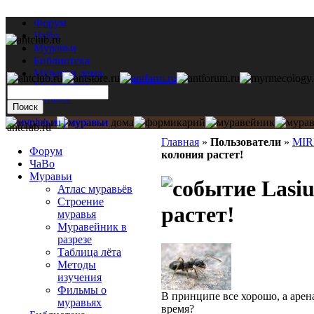
Форум
ЧаВо
Муравьи
Библиотека
Муравьи дома
Мастерская
Каталог
antclub.ru
Главная
»
Пользователи
»
MIR
Форум
колония растет!
ЧаВо
Муравьи
Lasiu
Атлас муравьёв
Строение
растет!
муравья
Муравейник в
разрезе
Таблица лёта
Методы
изучения
Фильмы о
В принципе все хорошо, а арен
муравьях
время?