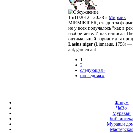
15/11/2012 - 20:38 »
Мирмик
MIRMIKIPER, стыдно за формик?
не у всех получалось "как в ре
изобретайте. И как написал Th
оптимальный вариант для при
Lasius niger
(Linnaeus, 1758)
ant, garden ant
1
2
следующая ›
последняя »
Форум
ЧаВо
Муравьи
Библиотек
Муравьи до
Мастерска