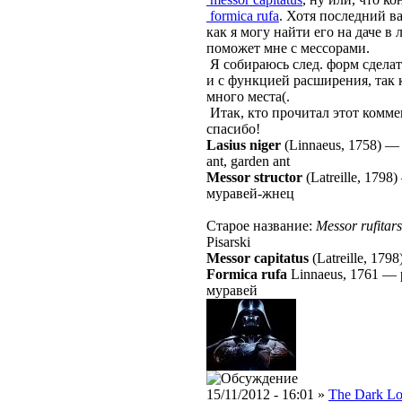
formica rufa
. Хотя последний в
как я могу найти его на даче в л
поможет мне с мессорами.
Я собираюсь след. форм сделат
и с функцией расширения, так 
много места(.
Итак, кто прочитал этот коммен
спасибо!
Lasius niger
(Linnaeus, 1758)
ant, garden ant
Messor structor
(Latreille, 1798)
муравей-жнец
Старое название:
Messor rufitars
Pisarski
Messor capitatus
(Latreille, 1798
Formica rufa
Linnaeus, 1761
—
муравей
15/11/2012 - 16:01 »
The Dark Lo