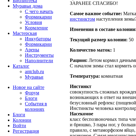
Библиотека
ЗАРАНЕЕ СПАСИБО!
Муравьи дома
С чего начать
Самое важное событие:
Матка 
Формикарии
инстинктом
наступления зимы? 
Условия
Кормление
Изменения в составе кoлонии
Мастерская
Инкубаторы
Текущий размер кoлонии:
50
Формикарии
Арены
Количество маток:
1
Инструменты
Рацион:
Летом кормил дачны
Наполнители
С началом зимы стал кормить 
Каталог
antclub.ru
Температура:
комнатная
Муравьи
Инстинкт
Новое на сайте
совокупность сложных врожден
Форум
возникающих в ответ на внешн
Блоги
безусловный рефлекс (пищевой,
События в
Инстинкты человека контролир
колониях
Насекомое
Блоги
класс беспозвоночных типа чле
Колонии
и брюшко, 3 пары ног, у больш
Войти
правило, с метаморфозом яйцо,
Peгиcтpaция
насекомое. Самая многочислен