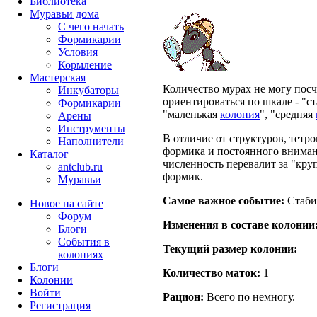
Библиотека
Муравьи дома
С чего начать
Формикарии
Условия
Кормление
Мастерская
Количество мурах не могу посч
Инкубаторы
ориентироваться по шкале - "с
Формикарии
"маленькая
колония
", "средняя
Арены
Инструменты
В отличие от структуров, тетро
Наполнители
формика и постоянного внимани
Каталог
численность перевалит за "кр
antclub.ru
формик.
Муравьи
Самое важное событие:
Стаби
Новое на сайте
Форум
Изменения в составе кoлонии
Блоги
События в
Текущий размер кoлонии:
—
колониях
Блоги
Количество маток:
1
Колонии
Войти
Рацион:
Всего по немногу.
Peгиcтpaция