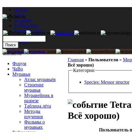
Форум
ЧаВо
Муравьи
Библиотека
Муравьи дома
Мастерская
Каталог
antclub.ru
Главная
»
Пользователи
»
Мир
Форум
Всё хорошо)
ЧаВо
Категории
Муравьи
Атлас муравьёв
Species: Messor structor
Строение
муравья
Муравейник в
разрезе
Tetra
Таблица лёта
Методы
Всё хорошо)
изучения
Фильмы о
муравьях
Пользователь п