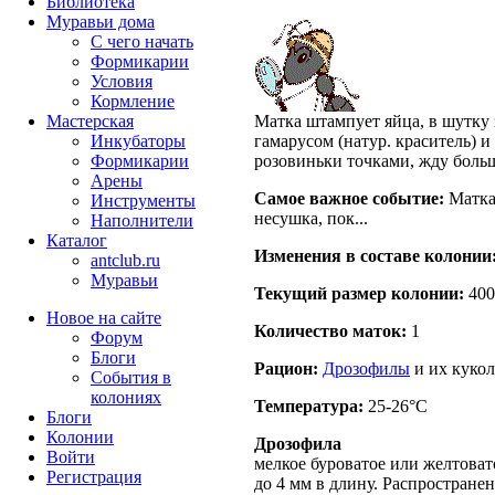
Библиотека
Муравьи дома
С чего начать
Формикарии
Условия
Кормление
Мастерская
Матка штампует яйца, в шутку 
Инкубаторы
гамарусом (натур. краситель) 
Формикарии
розовиньки точками, жду боль
Арены
Самое важное событие:
Матка 
Инструменты
несушка, пок...
Наполнители
Каталог
Изменения в составе кoлонии
antclub.ru
Муравьи
Текущий размер кoлонии:
400
Новое на сайте
Количество маток:
1
Форум
Блоги
Рацион:
Дрозофилы
и их кукол
События в
колониях
Температура:
25-26°C
Блоги
Колонии
Дрозофила
Войти
мелкое буроватое или желтовато
Peгиcтpaция
до 4 мм в длину. Распростране