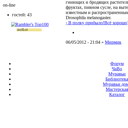
гниющих и бродящих раститель
on-line
фруктах, пивном сусле, на выт
известным и распространенным
гостей: 43
Drosophila melanogaster.
‹ В полку прибыло!
Всё хорошо)
06/05/2012 - 21:04 »
Мирмик
Форум
ЧаВо
Муравьи
Библиотек
Муравьи до
Мастерска
Каталог