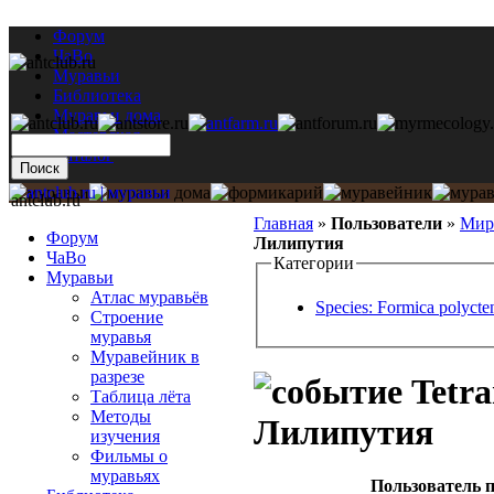
Форум
ЧаВо
Муравьи
Библиотека
Муравьи дома
Мастерская
Каталог
antclub.ru
Главная
»
Пользователи
»
Мир
Форум
Лилипутия
ЧаВо
Категории
Муравьи
Атлас муравьёв
Species: Formica polycte
Строение
муравья
Муравейник в
разрезе
Tetra
Таблица лёта
Методы
Лилипутия
изучения
Фильмы о
муравьях
Пользователь п