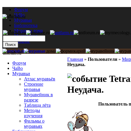
Форум
ЧаВо
Муравьи
Библиотека
Муравьи дома
Мастерская
Каталог
antclub.ru
Главная
»
Пользователи
»
Мир
Форум
Неудача.
ЧаВо
Муравьи
Tetra
Атлас муравьёв
Строение
Неудача.
муравья
Муравейник в
разрезе
Пользователь п
Таблица лёта
Методы
изучения
Фильмы о
муравьях