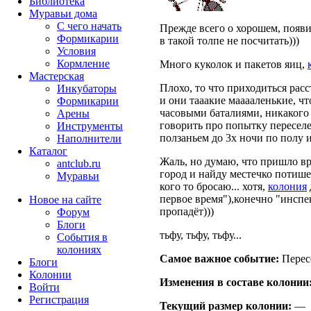
Библиотека
Муравьи дома
С чего начать
Прежде всего о хорошем, появи
Формикарии
в такой толпе не посчитать)))
Условия
Кормление
Много куколок и пакетов яиц,
Мастерская
Плохо, то что приходиться расст
Инкубаторы
и они тааакие мааааленькие, чт
Формикарии
часовыми баталиями, никакого 
Арены
говорить про попытку переселе
Инструменты
ползаньем до 3х ночи по полу 
Наполнители
Каталог
Жаль, но думаю, что пришло вре
antclub.ru
город и найду местечко потише.
Муравьи
кого то бросаю... хотя,
колония
первое время"),конечно "инспе
Новое на сайте
пропадёт)))
Форум
Блоги
тьфу, тьфу, тьфу...
События в
колониях
Самое важное событие:
Пересе
Блоги
Колонии
Изменения в составе кoлонии
Войти
Peгиcтpaция
Текущий размер кoлонии:
—