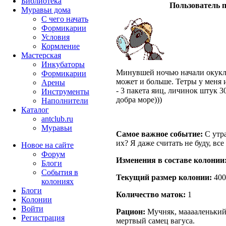
Библиотека
Пользователь п
Муравьи дома
С чего начать
Формикарии
Условия
Кормление
Мастерская
Инкубаторы
Минувшей ночью начали окуклив
Формикарии
может и больше. Тетры у меня и
Арены
- 3 пакета яиц, личинок штук 30
Инструменты
добра море)))
Наполнители
Каталог
antclub.ru
Муравьи
Самое важное событие:
С утра
их? Я даже считать не буду, все
Новое на сайте
Форум
Изменения в составе кoлонии
Блоги
События в
Текущий размер кoлонии:
400
колониях
Блоги
Количество маток:
1
Колонии
Войти
Рацион:
Мучняк, мааааленький
Peгиcтpaция
мертвый самец вагуса.