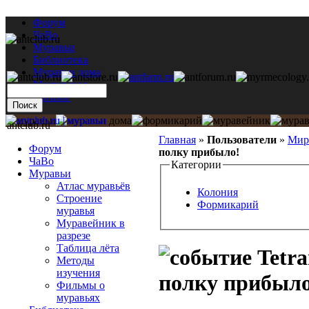
Форум
ЧаВо
Муравьи
Библиотека
Муравьи дома
Мастерская
Каталог
antclub.ru
Главная
»
Пользователи
»
Мир
Форум
полку прибыло!
ЧаВо
Категории
Муравьи
Атлас муравьёв
Колония
Строение
Формикарий
муравья
Муравейник в
разрезе
Таблица лёта
Tetra
Методы
изучения
полку прибыло
Фильмы о
муравьях