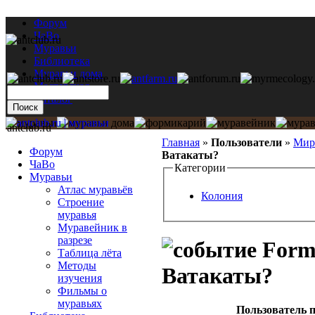
Форум
ЧаВо
Муравьи
Библиотека
Муравьи дома
Мастерская
Каталог
antclub.ru
Главная
»
Пользователи
»
Мир
Форум
Ватакаты?
ЧаВо
Категории
Муравьи
Атлас муравьёв
Колония
Строение
муравья
Муравейник в
разрезе
Formi
Таблица лёта
Методы
Ватакаты?
изучения
Фильмы о
муравьях
Пользователь п