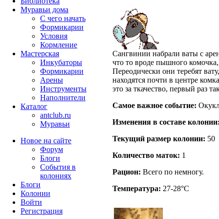
Библиотека
Муравьи дома
С чего начать
Формикарии
Условия
Кормление
Мастерская
Сангвинии набрали ваты с арены
Инкубаторы
что то вроде пышного комочка,
Формикарии
Переодически они теребят вату
Арены
находятся почти в центре комка
Инструменты
это за ткачество, первый раз та
Наполнители
Самое важное событие:
Окукл
Каталог
antclub.ru
Изменения в составе кoлонии
Муравьи
Текущий размер кoлонии:
50
Новое на сайте
Форум
Количество маток:
1
Блоги
События в
Рацион:
Всего по немногу.
колониях
Блоги
Температура:
27-28°C
Колонии
Войти
Peгиcтpaция