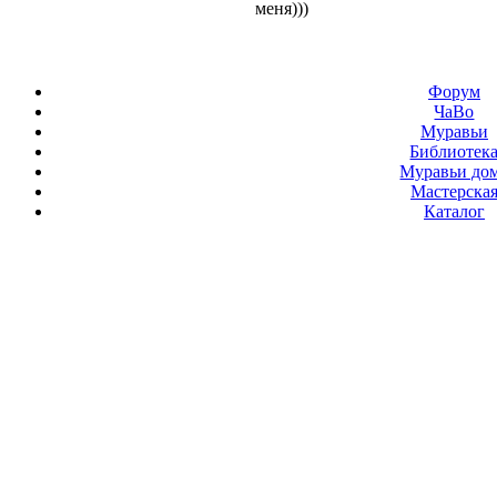
меня)))
Форум
ЧаВо
Муравьи
Библиотек
Муравьи до
Мастерска
Каталог