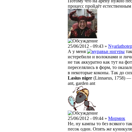
Потому что на арену нужно песо
процесс пройдёт естественным
25/06/2012 - 09:43 »
Nyarlathote
А у меня
нигеры
так
истеребили и волокнами и лич
не так аккуратно как тут на фо
переселялись в форм, то оказа
в некоторые коконы. Так до сих
Lasius niger
(Linnaeus, 1758)
ant, garden ant
25/06/2012 - 09:44 »
Мирмик
Не, ну кампы то без всякого та
песок один. Опять же куникуля