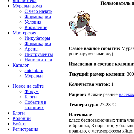
Библиотека
Пользователь п
Муравьи дома
С чего начать
Формикарии
Условия
Кормление
Мастерская
Инкубаторы
Формикарии
Самое важное событие:
Муравь
Арены
репетируют зимовку)
Инструменты
Наполнители
Изменения в составе кoлонии
Каталог
antclub.ru
Текущий размер кoлонии:
300
Муравьи
Количество маток:
1
Новое на сайте
Форум
Рацион:
Всякие разные
насеко
Блоги
События в
Температура:
27-28°C
колониях
Блоги
Насекомое
Колонии
класс беспозвоночных типа чле
Войти
и брюшко, 3 пары ног, у больш
Peгиcтpaция
правило, с метаморфозом яйцо,