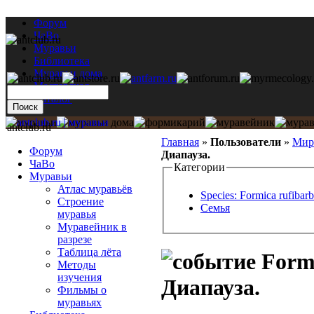
Форум
ЧаВо
Муравьи
Библиотека
Муравьи дома
Мастерская
Каталог
antclub.ru
Главная
»
Пользователи
»
Мир
Форум
Диапауза.
ЧаВо
Категории
Муравьи
Атлас муравьёв
Species: Formica rufibarb
Строение
Семья
муравья
Муравейник в
разрезе
Таблица лёта
Formi
Методы
изучения
Диапауза.
Фильмы о
муравьях