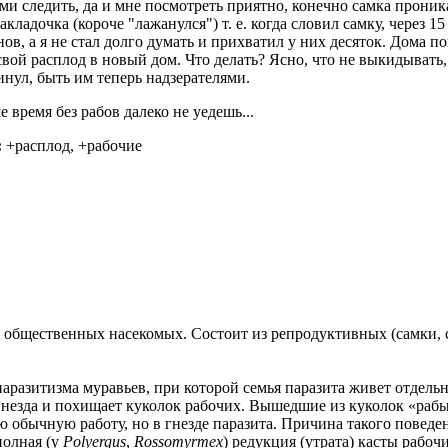
ами следить, да и мне посмотреть приятно, конечно самка проника
акладочка (короче "лажанулся") т. е. когда словил самку, через 
в, а я не стал долго думать и прихватил у них десяток. Дома пон
свой расплод в новый дом. Что делать? Ясно, что не выкидывать,
нул, быть им теперь надзерателями.
 время без рабов далеко не уедешь...
:
+расплод, +рабочие
 общественных насекомых. Состоит из репродуктивных (самки,
аразитизма муравьев, при которой семья паразита живет отдельн
 гнезда и похищает куколок рабочих. Вышедшие из куколок «раб
 обычную работу, но в гнезде паразита. Причина такого повед
полная (у
Polyergus
,
Rossomyrmex
) редукция (утрата) касты рабочи