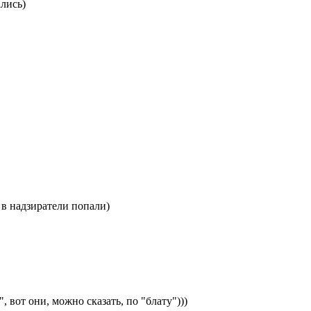
ались)
 в надзиратели попали)
, вот они, можно сказать, по "блату")))