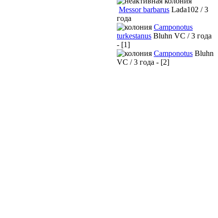
Messor barbarus
Lada102 / 3
года
Camponotus
turkestanus
Bluhn VC / 3 года
- [1]
Camponotus
Bluhn
VC / 3 года - [2]