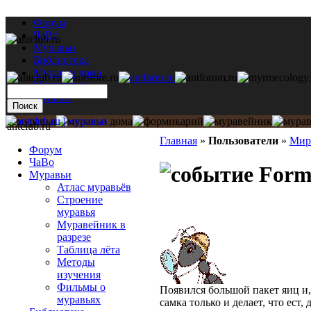
Форум
ЧаВо
Муравьи
Библиотека
Муравьи дома
Мастерская
Каталог
antclub.ru
Главная
»
Пользователи
»
Мир
Форум
ЧаВо
Formi
Муравьи
Атлас муравьёв
Строение
муравья
Муравейник в
разрезе
Таблица лёта
Методы
изучения
Фильмы о
Появился большой пакет яиц и,
муравьях
самка только и делает, что ест