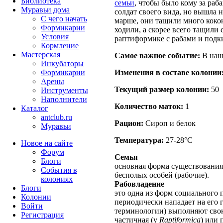
Библиотека
семьи
, чтобы было кому за раб
Муравьи дома
солдат своего вида, но вышла н
С чего начать
марше, они тащили много коконо
Формикарии
ходили, а скорее всего тащили 
Условия
раптиформике с рабами и подки
Кормление
Мастерская
Самое важное событие:
В наше
Инкубаторы
Изменения в составе кoлонии
Формикарии
Арены
Текущий размер кoлонии:
50
Инструменты
Наполнители
Количество маток:
1
Каталог
antclub.ru
Рацион:
Сироп и белок
Муравьи
Температура:
27-28°C
Новое на сайте
Форум
Семья
Блоги
основная форма существования
События в
бесполых особей (рабочие).
колониях
Рабовладение
Блоги
это одна из форм социального п
Колонии
периодически нападает на его
Войти
терминологии) выполняют свою
Peгиcтpaция
частичная (у
Raptiformica
) или 