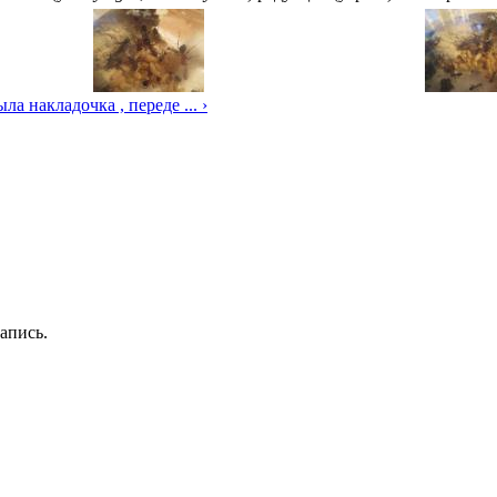
ыла накладочка , переде ... ›
апись.