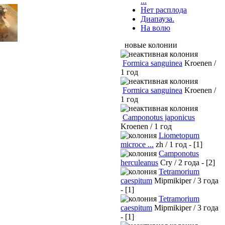
...
Нет расплода
Диапауза.
На волю
новые колонии
Formica sanguinea
Kroenen /
1 год
Formica sanguinea
Kroenen /
1 год
Camponotus japonicus
Kroenen / 1 год
Liometopum
microce ...
zh / 1 год - [1]
Camponotus
herculeanus
Cry / 2 года - [2]
Tetramorium
caespitum
Mipmikiper / 3 года
- [1]
Tetramorium
caespitum
Mipmikiper / 3 года
- [1]