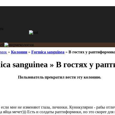
мик
»
Колонии
»
Formica sanguinea
»
В гостях у раптиформик
ca sanguinea » В гостях у ра
Пользователь прекратил вести эту колонию.
 если мне не изменяют глаза, личинки. Куникулярии - рабы отл
, да яйца мечет))) Есть и солдаты раптиформики, но это скорее д