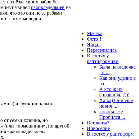
ет в гнёзда своих рабов без
15 минут увидел
рабовладельцев
на
ял, что это они не за рабами
 вот я их к молодой
Мачеха
Фото!!!
Яйца!
Переселились
В гостях у
раптиформики
Была накладочка
, п ...
Как они удачно в
ра ...
А кто ж их
спрашивал?)))
Ха-ха) Они еще
 самцы) и функционально
нович ...
Говорят же
Пробился ...
о от семьи хозяина, но
Ватакаты?
ы» (или «помощники», по другой
Новоселие
ения «рабовладельцев» —
В гостях у раптиформ
х.