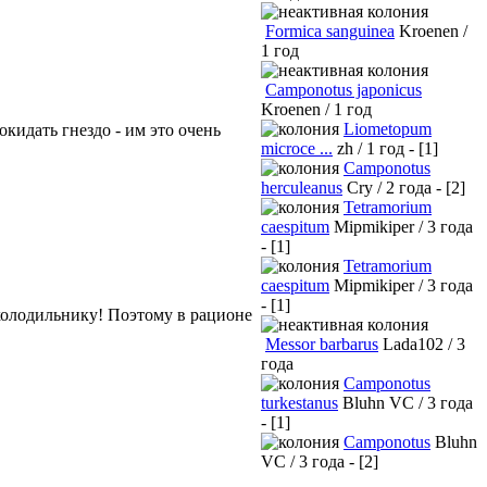
Formica sanguinea
Kroenen /
1 год
Camponotus japonicus
Kroenen / 1 год
Liometopum
окидать гнездо - им это очень
microce ...
zh / 1 год - [1]
Camponotus
herculeanus
Cry / 2 года - [2]
Tetramorium
caespitum
Mipmikiper / 3 года
- [1]
Tetramorium
caespitum
Mipmikiper / 3 года
- [1]
 холодильнику! Поэтому в рационе
Messor barbarus
Lada102 / 3
года
Camponotus
turkestanus
Bluhn VC / 3 года
- [1]
Camponotus
Bluhn
VC / 3 года - [2]