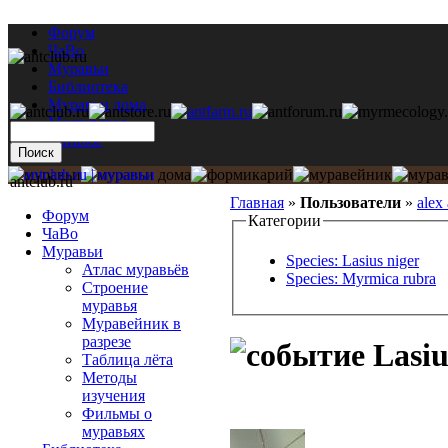
Форум
ЧаВо
Муравьи
Библиотека
Муравьи дома
Мастерская
Каталог
antclub.ru
Главная
»
Пользователи
»
alex
Форум
Категории
ЧаВо
Муравьи
Species: Lasius niger
Атлас муравьёв
Species: Myrmica rubra
Строение
муравья
Муравейник в
разрезе
Lasiu
Таблица лёта
Методы
изучения
Фильмы о
муравьях