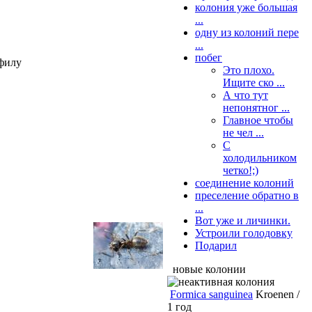
колония уже большая
...
одну из колоний пере
...
побег
офилу
Это плохо.
Ищите ско ...
А что тут
непонятног ...
Главное чтобы
не чел ...
С
холодильником
четко!;)
соединение колоний
преселение обратно в
...
Вот уже и личинки.
Устроили голодовку
Подарил
новые колонии
Formica sanguinea
Kroenen /
1 год