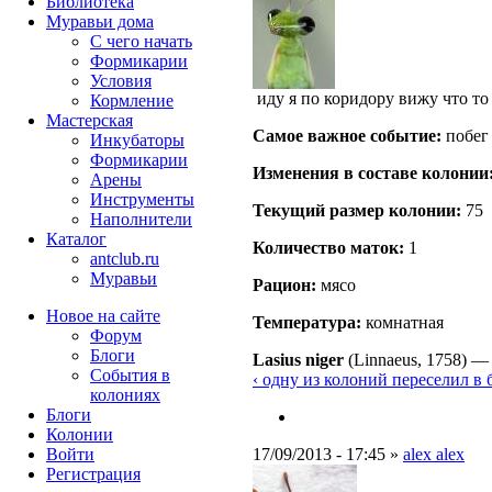
Библиотека
Муравьи дома
С чего начать
Формикарии
Условия
иду я по коридору вижу что то
Кормление
Мастерская
Самое важное событие:
побег
Инкубаторы
Формикарии
Изменения в составе кoлонии
Арены
Инструменты
Текущий размер кoлонии:
75
Наполнители
Каталог
Количество маток:
1
antclub.ru
Муравьи
Рацион:
мясо
Новое на сайте
Температура:
комнатная
Форум
Блоги
Lasius niger
(Linnaeus, 1758)
События в
‹ одну из колоний переселил в
колониях
Блоги
Колонии
Войти
17/09/2013 - 17:45 »
alex alex
Peгиcтpaция