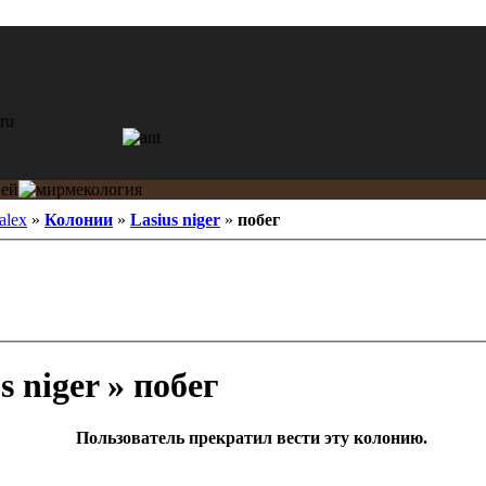
 alex
»
Колонии
»
Lasius niger
»
побег
s niger » побег
Пользователь прекратил вести эту колонию.