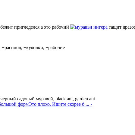
 бежит пригледелся а это рабочий
нигера
тащит драз
:
+расплод, +куколки, +рабочие
—
черный садовый муравей, black ant, garden ant
 большой форм
Это плохо. Ищите скорее б ... ›