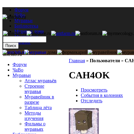
Форум
ЧаВо
Муравьи
Библиотека
Муравьи дома
Мастерская
Каталог
antclub.ru
Главная
»
Пользователи
»
CA
Форум
ЧаВо
CAH4OK
Муравьи
Атлас муравьёв
Строение
Просмотреть
муравья
События в колониях
Муравейник в
Отследить
разрезе
Таблица лёта
Методы
изучения
Фильмы о
муравьях