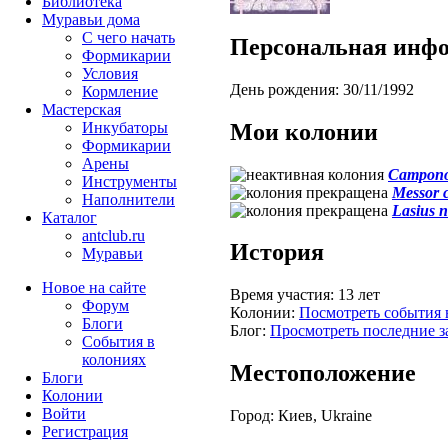
Библиотека
Муравьи дома
С чего начать
Персональная инф
Формикарии
Условия
День рождения:
30/11/1992
Кормление
Мастерская
Мои колонии
Инкубаторы
Формикарии
Арены
Campono
Инструменты
Messor c
Наполнители
Lasius n
Каталог
antclub.ru
История
Муравьи
Новое на сайте
Время участия:
13 лет
Форум
Колонии:
Посмотреть события 
Блоги
Блог:
Просмотреть последние з
События в
колониях
Местоположение
Блоги
Колонии
Войти
Город:
Киев, Ukraine
Peгиcтpaция