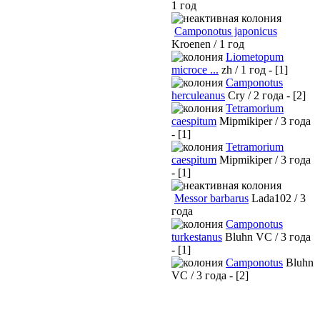
1 год
Camponotus japonicus
Kroenen / 1 год
Liometopum
microce ...
zh / 1 год - [1]
Camponotus
herculeanus
Cry / 2 года - [2]
Tetramorium
caespitum
Mipmikiper / 3 года
- [1]
Tetramorium
caespitum
Mipmikiper / 3 года
- [1]
Messor barbarus
Lada102 / 3
года
Camponotus
turkestanus
Bluhn VC / 3 года
- [1]
Camponotus
Bluhn
VC / 3 года - [2]