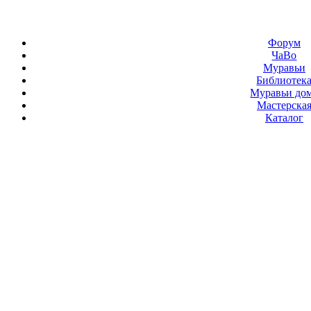
Форум
ЧаВо
Муравьи
Библиотек
Муравьи до
Мастерска
Каталог