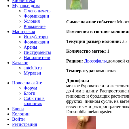
Библиотека
Муравьи дома
С чего начать
Формикарии
Условия
Самое важное событие:
Много
Кормление
Изменения в составе кoлонии
Мастерская
Инкубаторы
Текущий размер кoлонии:
35
Формикарии
Арены
Количество маток:
1
Инструменты
Наполнители
Рацион:
Дрозофилы
,домовой с
Каталог
antclub.ru
Температура:
комнатная
Муравьи
Дрозофила
Новое на сайте
мелкое буроватое или желтовато
Форум
до 4 мм в длину. Распростране
Блоги
гниющих и бродящих раститель
События в
фруктах, пивном сусле, на выт
колониях
известным и распространенным
Блоги
Drosophila melanogaster.
Колонии
Войти
Peгиcтpaция