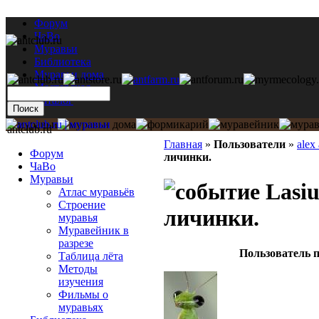
Форум
ЧаВо
Муравьи
Библиотека
Муравьи дома
Мастерская
Каталог
antclub.ru
Главная
»
Пользователи
»
alex
Форум
личинки.
ЧаВо
Муравьи
Lasiu
Атлас муравьёв
Строение
личинки.
муравья
Муравейник в
разрезе
Пользователь п
Таблица лёта
Методы
изучения
Фильмы о
муравьях