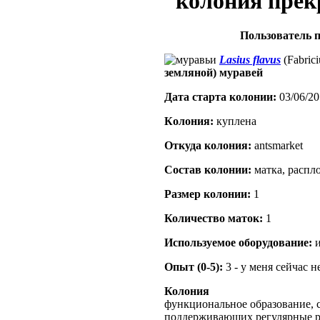
Пользователь п
Lasius flavus
(Fabrici
земляной) муравей
Дата старта кoлонии:
03/06/20
Кoлония:
куплена
Откуда кoлония:
antsmarket
Состав кoлонии:
матка, распл
Размер кoлонии:
1
Количество маток:
1
Используемое оборудование:
и
Опыт (0-5):
3 - у меня сейчас 
Колония
функциональное образование, с
поддерживающих регулярные 