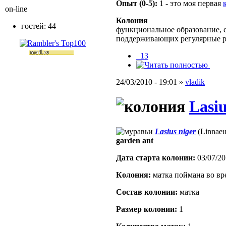
Опыт (0-5):
1 - это моя первая
on-line
Колония
гостей: 44
функциональное образование, с
поддерживающих регулярные 
_13
24/03/2010 - 19:01 »
vladik
Lasiu
Lasius niger
(Linnaeu
garden ant
Дата старта кoлонии:
03/07/20
Кoлония:
матка поймана во вр
Состав кoлонии:
матка
Размер кoлонии:
1