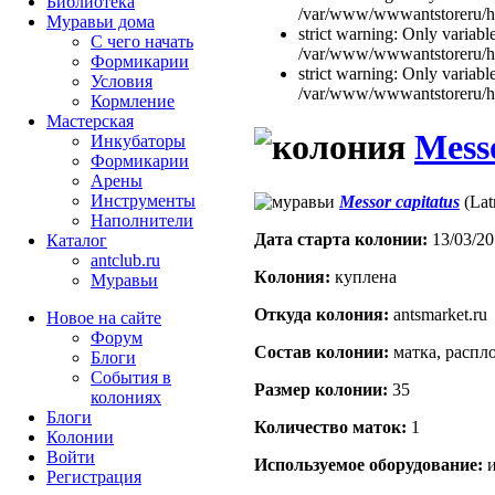
Библиотека
/var/www/wwwantstoreru/htd
Муравьи дома
strict warning: Only variabl
С чего начать
/var/www/wwwantstoreru/htd
Формикарии
strict warning: Only variabl
Условия
/var/www/wwwantstoreru/htd
Кормление
Мастерская
Messo
Инкубаторы
Формикарии
Арены
Инструменты
Messor capitatus
(Latr
Наполнители
Дата старта кoлонии:
13/03/20
Каталог
antclub.ru
Кoлония:
куплена
Муравьи
Откуда кoлония:
antsmarket.ru
Новое на сайте
Форум
Состав кoлонии:
матка, распло
Блоги
События в
Размер кoлонии:
35
колониях
Блоги
Количество маток:
1
Колонии
Войти
Используемое оборудование:
и
Peгиcтpaция