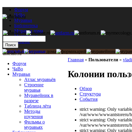
Форум
ЧаВо
Муравьи
Библиотека
Муравьи дома
Мастерская
Каталог
antclub.ru
Главная
»
Пользователи
»
vlad
Форум
ЧаВо
Колонии польз
Муравьи
Атлас муравьёв
Строение
Обзор
муравья
Структура
Муравейник в
События
разрезе
Таблица лёта
strict warning: Only variabl
Методы
/var/www/wwwantstoreru/htd
изучения
strict warning: Only variabl
Фильмы о
/var/www/wwwantstoreru/htd
муравьях
strict warning: Only variabl