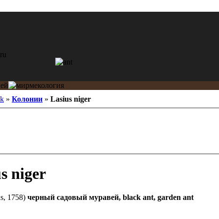
ik
»
Колонии
»
Lasius niger
s niger
s, 1758)
черный садовый муравей, black ant, garden ant