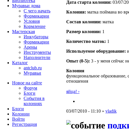
Библиотека
Дата старта кoлонии:
03/07/20
Муравьи дома
С чего начать
Кoлония:
матка поймана во вр
Формикарии
Условия
Состав кoлонии:
матка
Кормление
Мастерская
Размер кoлонии:
1
Инкубаторы
Количество маток:
1
Формикарии
Арены
Используемое оборудование:
и
Инструменты
Наполнители
Опыт (0-5):
3 - у меня сейчас 
Каталог
antclub.ru
Колония
Муравьи
функциональное образование, 
отношения
Новое на сайте
Форум
яйца! ›
Блоги
События в
колониях
Блоги
03/07/2010 - 11:10 »
vladik
Колонии
Войти
подк
Peгиcтpaция