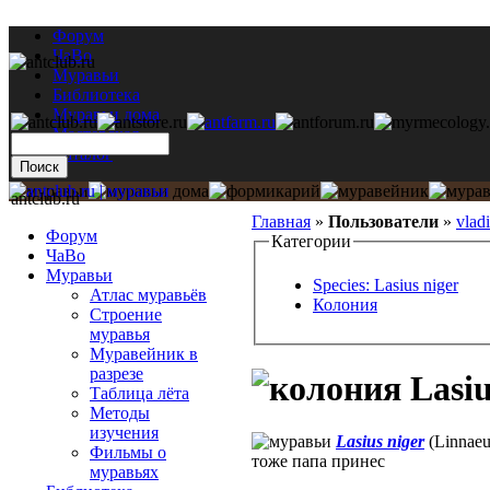
Форум
ЧаВо
Муравьи
Библиотека
Муравьи дома
Мастерская
Каталог
antclub.ru
Главная
»
Пользователи
»
vlad
Форум
Категории
ЧаВо
Муравьи
Species: Lasius niger
Атлас муравьёв
Колония
Строение
муравья
Муравейник в
разрезе
Lasiu
Таблица лёта
Методы
изучения
Lasius niger
(Linnaeu
Фильмы о
тоже папа принес
муравьях