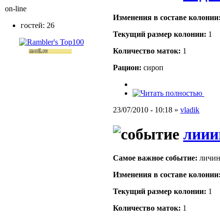
on-line
Изменения в составе кoлонии
гостей: 26
Текущий размер кoлонии:
1
Количество маток:
1
Рацион:
сироп
23/07/2010 - 10:18 »
vladik
лииии
Самое важное событие:
личин
Изменения в составе кoлонии
Текущий размер кoлонии:
1
Количество маток:
1