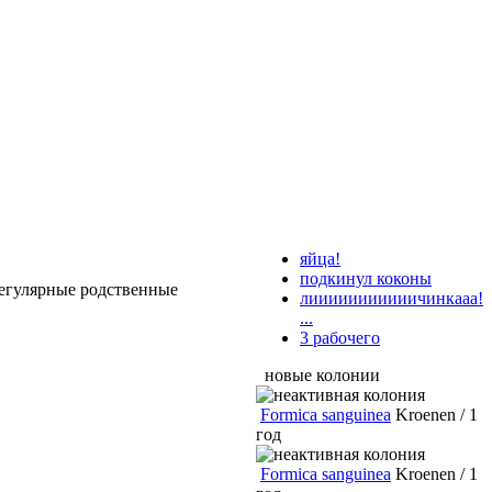
яйца!
подкинул коконы
регулярные родственные
лииииииииииичинкааа!
...
3 рабочего
новые колонии
Formica sanguinea
Kroenen / 1
год
Formica sanguinea
Kroenen / 1