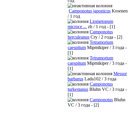
год
Camponotus japonicus
Kroenen
/ 1 год
Liometopum
microce ...
zh / 1 год - [1]
Camponotus
herculeanus
Cry / 2 года - [2]
Tetramorium
caespitum
Mipmikiper / 3 года -
[1]
Tetramorium
caespitum
Mipmikiper / 3 года -
[1]
Messor
barbarus
Lada102 / 3 года
Camponotus
turkestanus
Bluhn VC / 3 года -
[1]
Camponotus
Bluhn
VC / 3 года - [2]