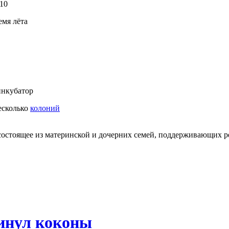
10
емя лёта
нкубатор
несколько
колоний
состоящее из материнской и дочерних семей, поддерживающих 
инул коконы