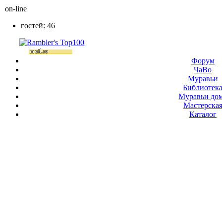
on-line
гостей: 46
Форум
ЧаВо
Муравьи
Библиотек
Муравьи до
Мастерска
Каталог