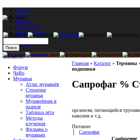
Форум
ЧаВо
Муравьи
Библиотека
Муравьи дома
Мастерская
Каталог
antclub.ru
Главная
»
Каталог
»
Термины
Форум
подшивки
ЧаВо
Муравьи
Сапрофаг % С
Атлас муравьёв
Строение
муравья
Муравейник в
разрезе
организм, питающийся трупам
Таблица лёта
навозом и т.д.
Методы
изучения
Питание
Фильмы о
│
Сапрофаг
муравьях
Сообщение