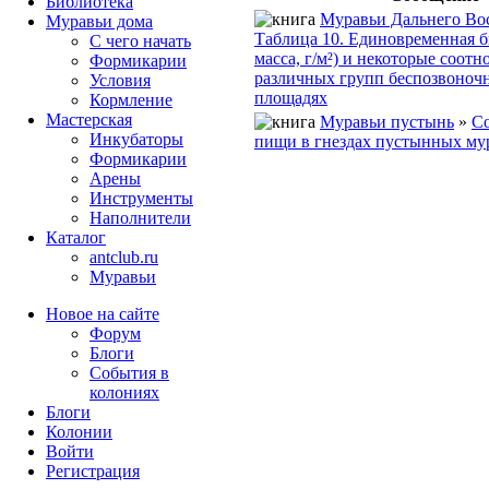
Библиотека
Муравьи Дальнего Во
Муравьи дома
Таблица 10. Eдиновременная б
С чего начать
масса, г/м²) и некоторые соот
Формикарии
различных групп беспозвоноч
Условия
площадях
Кормление
Мастерская
Муравьи пустынь
»
Со
Инкубаторы
пищи в гнездах пустынных му
Формикарии
Арены
Инструменты
Наполнители
Каталог
antclub.ru
Муравьи
Новое на сайте
Форум
Блоги
События в
колониях
Блоги
Колонии
Войти
Peгиcтpaция