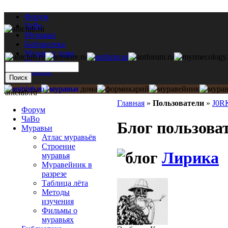
Форум
ЧаВо
Муравьи
Библиотека
Муравьи дома
Мастерская
Каталог
antclub.ru
Главная
»
Пользователи
»
J0R
Форум
ЧаВо
Блог пользова
Муравьи
Атлас муравьёв
Строение
Лирика
муравья
Муравейник в
разрезе
Таблица лёта
Методы
изучения
Фильмы о
муравьях