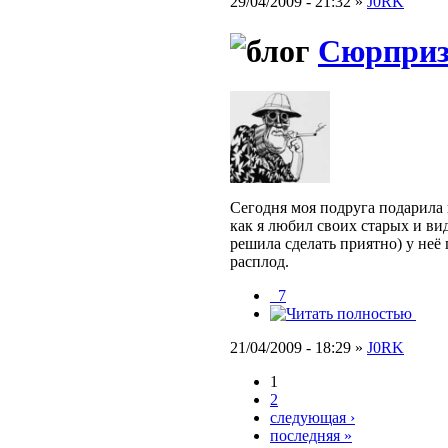
29/04/2009 - 21:32 »
J0RK
Сюрприз
Сегодня моя подруга подарила 
как я любил своих старых и вид
решила сделать приятно) у неё 
расплод.
_7
21/04/2009 - 18:29 »
J0RK
1
2
следующая ›
последняя »