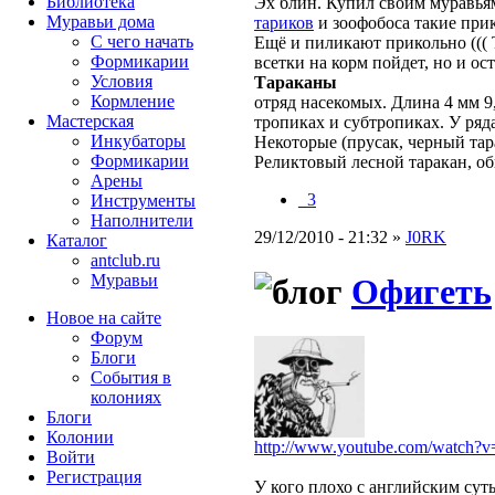
Библиотека
Эх блин. Купил своим муравьям
Муравьи дома
тариков
и зоофобоса такие прик
С чего начать
Ещё и пиликают прикольно ((( 
Формикарии
всетки на корм пойдет, но и ос
Условия
Тараканы
Кормление
отряд насекомых. Длина 4 мм 9
Мастерская
тропиках и субтропиках. У ряд
Инкубаторы
Некоторые (прусак, черный тар
Формикарии
Реликтовый лесной таракан, о
Арены
_3
Инструменты
Наполнители
29/12/2010 - 21:32 »
J0RK
Каталог
antclub.ru
Муравьи
Офигеть
Новое на сайте
Форум
Блоги
События в
колониях
Блоги
Колонии
http://www.youtube.com/watch
Войти
Peгиcтpaция
У кого плохо с английским сут