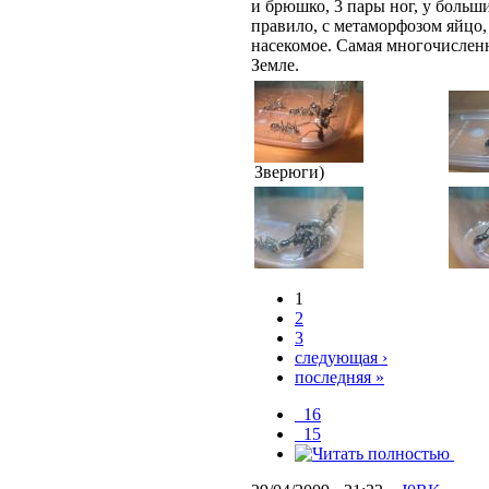
и брюшко, 3 пары ног, у больш
правило, с метаморфозом яйцо,
насекомое. Самая многочислен
Земле.
Зверюги)
1
2
3
следующая ›
последняя »
_16
_15