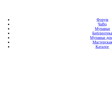
Форум
ЧаВо
Муравьи
Библиотек
Муравьи до
Мастерска
Каталог