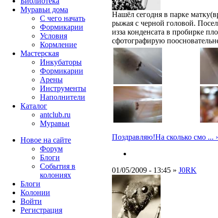
Библиотека
Муравьи дома
Нашёл сегодня в парке матку(в
С чего начать
рыжая с черной головой. Посел
Формикарии
изза конденсата в пробирке пло
Условия
сфотографирую поосновательн
Кормление
Мастерская
Инкубаторы
Формикарии
Арены
Инструменты
Наполнители
Каталог
antclub.ru
Муравьи
Поздравляю!На сколько смо ... ›
Новое на сайте
Форум
Блоги
События в
01/05/2009 - 13:45 »
J0RK
колониях
Блоги
Колонии
Войти
Peгиcтpaция