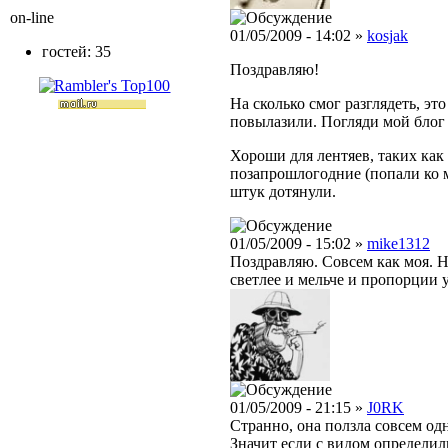
on-line
01/05/2009 - 14:02 »
kosjak
гостей: 35
Поздравляю!
На сколько смог разглядеть, эт
повылазили. Погляди мой блог 
Хороши для лентяев, таких как
позапрошлогодние (попали ко м
штук дотянули.
01/05/2009 - 15:02 »
mike1312
Поздравляю. Совсем как моя. Н
светлее и мельче и пропорции у
01/05/2009 - 21:15 »
J0RK
Странно, она ползла совсем од
Значит если с видом определил