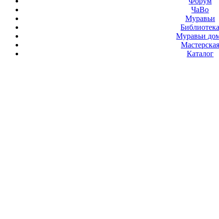
Форум
ЧаВо
Муравьи
Библиотек
Муравьи до
Мастерска
Каталог