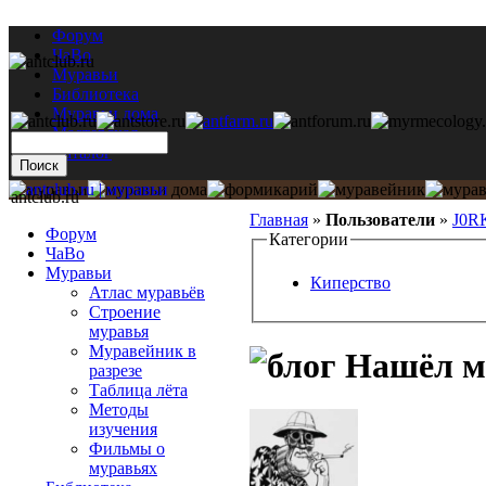
Форум
ЧаВо
Муравьи
Библиотека
Муравьи дома
Мастерская
Каталог
antclub.ru
Главная
»
Пользователи
»
J0R
Форум
Категории
ЧаВо
Муравьи
Киперство
Атлас муравьёв
Строение
муравья
Муравейник в
Нашёл м
разрезе
Таблица лёта
Методы
изучения
Фильмы о
муравьях