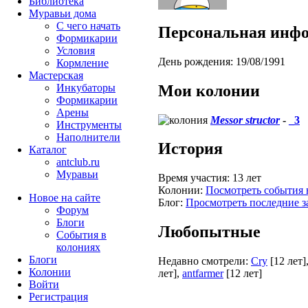
Библиотека
Муравьи дома
С чего начать
Персональная инф
Формикарии
Условия
День рождения:
19/08/1991
Кормление
Мастерская
Мои колонии
Инкубаторы
Формикарии
Арены
Messor structor
-
_3
Инструменты
Наполнители
История
Каталог
antclub.ru
Муравьи
Время участия:
13 лет
Колонии:
Посмотреть события 
Новое на сайте
Блог:
Просмотреть последние з
Форум
Блоги
Любопытные
События в
колониях
Блоги
Недавно смотрели:
Cry
[12 лет]
Колонии
лет]
,
antfarmer
[12 лет]
Войти
Peгиcтpaция