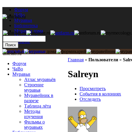
Форум
ЧаВо
Муравьи
Библиотека
Муравьи дома
Мастерская
Каталог
antclub.ru
Главная
»
Пользователи
»
Salr
Форум
ЧаВо
Salreyn
Муравьи
Атлас муравьёв
Строение
Просмотреть
муравья
События в колониях
Муравейник в
Отследить
разрезе
Таблица лёта
Методы
изучения
Фильмы о
муравьях