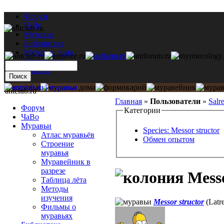
Форум
ЧаВо
Муравьи
Библиотека
Муравьи дома
Мастерская
Каталог
antclub.ru
Главная
»
Пользователи
»
Salr
Форум
Категории
ЧаВо
Муравьи
Species: Messor structor
Атлас муравьёв
Обмен опытом
Строение
муравья
Муравейник в
разрезе
Messo
Таблица лёта
Методы
изучения
Messor structor
(Latre
Фильмы о
муравьях