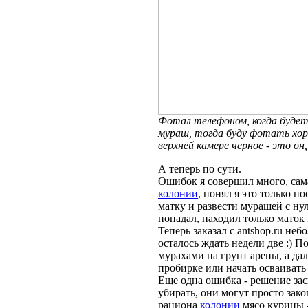
Фотал телефоном, когда буде
мураш, тогда буду фотать хор
верхней камере черное - это он,
А теперь по сути.
Ошибок я совершил много, сама
колонии
, понял я это только п
матку и развести мурашей с нуля
попадал, находил только маток
Теперь заказал с antshop.ru не
осталось ждать недели две :) 
мурахами на грунт арены, а дал
пробирке или начать осваивать
Еще одна ошибка - решение зас
убирать, они могут просто зако
рациона
колонии
мясо курицы -