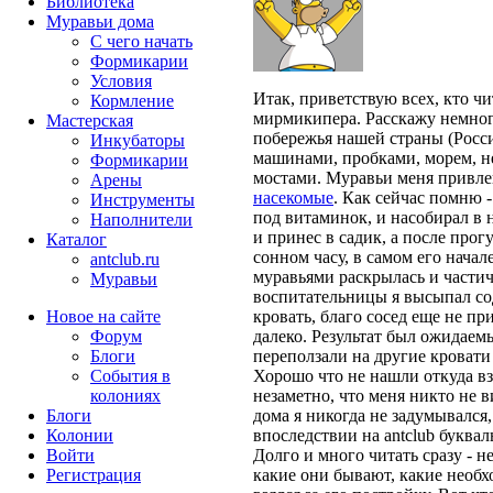
Библиотека
Муравьи дома
С чего начать
Формикарии
Условия
Итак, приветствую всех, кто ч
Кормление
мирмикипера. Расскажу немного
Мастерская
побережья нашей страны (России
Инкубаторы
машинами, пробками, морем, н
Формикарии
мостами. Муравьи меня привлек
Арены
насекомые
. Как сейчас помню -
Инструменты
под витаминок, и насобирал в н
Наполнители
и принес в садик, а после прог
Каталог
сонном часу, в самом его начале
antclub.ru
муравьями раскрылась и частич
Муравьи
воспитательницы я высыпал со
Новое на сайте
кровать, благо сосед еще не пр
Форум
далеко. Результат был ожидаемы
Блоги
переползали на другие кровати 
События в
Хорошо что не нашли откуда вз
колониях
незаметно, что меня никто не 
Блоги
дома я никогда не задумывался
Колонии
впоследствии на antclub буквал
Войти
Долго и много читать сразу - н
Peгиcтpaция
какие они бывают, какие необ