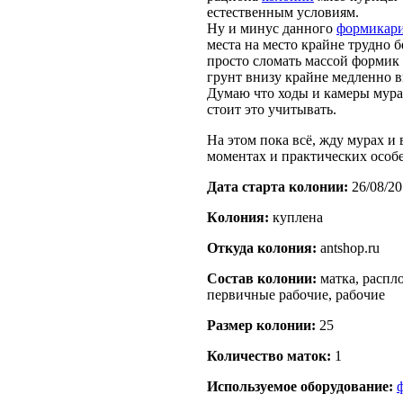
естественным условиям.
Ну и минус данного
формикар
места на место крайне трудно 
просто сломать массой формик 
грунт внизу крайне медленно в
Думаю что ходы и камеры мура
стоит это учитывать.
На этом пока всё, жду мурах и
моментах и практических особ
Дата старта кoлонии:
26/08/20
Кoлония:
куплена
Откуда кoлония:
antshop.ru
Состав кoлонии:
матка, распло
первичные рабочие, рабочие
Размер кoлонии:
25
Количество маток:
1
Используемое оборудование: