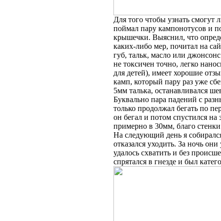
Для того чтобы узнать смогут 
поймал пару кампонотусов и по
крышечки. Выяснил, что опред
каких-либо мер, почитал на сай
губ, тальк, масло или джонсонс
не токсичен точно, легко нанос
для детей), имеет хорошие отз
камп, который пару раз уже сбе
5мм талька, останавливался ше
Буквально пара падений с разн
только продолжал бегать по пер
он бегал и потом спустился на
примерно в 30мм, благо стенки
На следующий день я собирался
отказался уходить. За ночь они
удалось схватить и без происш
спрятался в гнезде и был кате