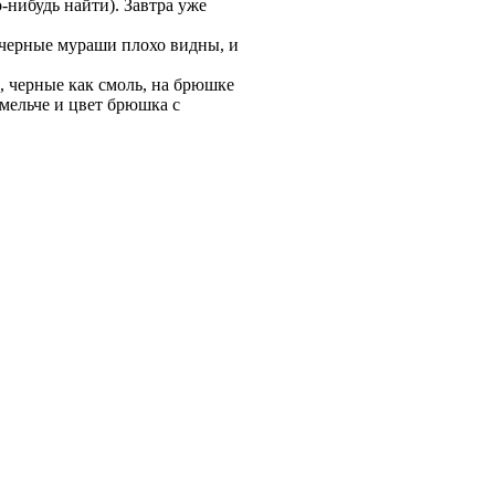
-нибудь найти). Завтра уже
е черные мураши плохо видны, и
м, черные как смоль, на брюшке
омельче и цвет брюшка с