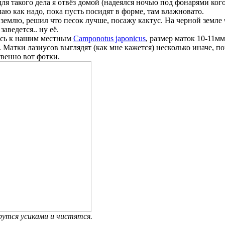
ля такого дела я отвёз домой (надеялся ночью под фонарями кого
аю как надо, пока пусть посидят в форме, там влажновато.
 землю, решил что песок лучше, посажу кактус. На черной земл
заведется.. ну её.
юсь к нашим местным
Camponotus japonicus
, размер маток 10-11м
. Матки лазиусов выглядят (как мне кажется) несколько иначе, п
венно вот фотки.
рутся усиками и чистятся.