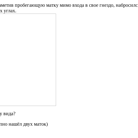
метив пробегающую матку мимо входа в свое гнездо, набросился
х углах.
у вида?
пно нашёл двух маток)