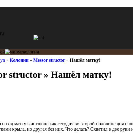
eyn
»
Колонии
»
Messor structor
»
Нашёл матку!
r structor » Нашёл матку!
ня назад матку в антшопе как сегодня во второй половине дня н
атками крыла, но другая без них. Что делать? Схватил в две руки 