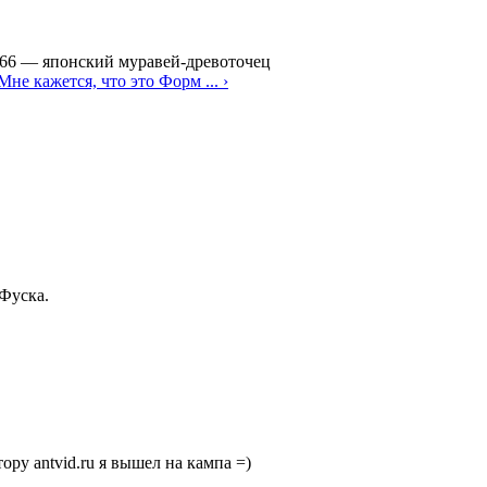
866
—
японский муравей-древоточец
Мне кажется, что это Форм ... ›
Фуска.
ру antvid.ru я вышел на кампа =)