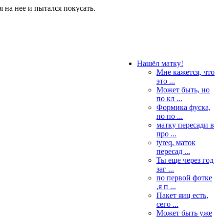
 на нее и пытался покусать.
Нашёл матку!
Мне кажется, что
это ...
Может быть, но
по кл ...
Формика фуска,
по по ...
матку пересади в
про ...
tyreq, маток
пересад ...
Ты еще через год
заг ...
по первой фотке
,я п ...
Пакет яиц есть,
сего ...
Может быть уже