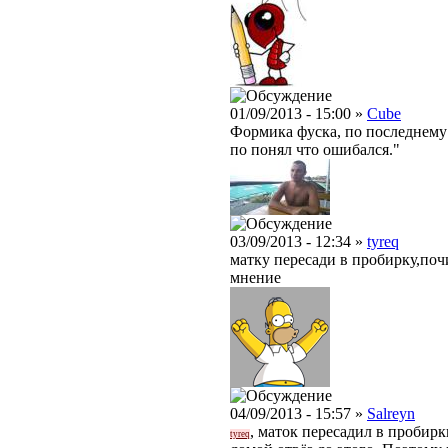
01/09/2013 - 15:00 »
Cube
Формика фуска, по последнему 
по понял что ошибался."
03/09/2013 - 12:34 »
tyreq
матку пересади в пробирку,поч
мнение
04/09/2013 - 15:57 »
Salreyn
, маток пересадил в пробирк
tyreq