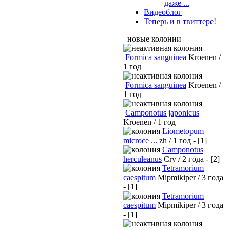
даже ...
Видеоблог
Теперь и в твиттере!
новые колонии
Formica sanguinea
Kroenen /
1 год
Formica sanguinea
Kroenen /
1 год
Camponotus japonicus
Kroenen / 1 год
Liometopum
microce ...
zh / 1 год - [1]
Camponotus
herculeanus
Cry / 2 года - [2]
Tetramorium
caespitum
Mipmikiper / 3 года
- [1]
Tetramorium
caespitum
Mipmikiper / 3 года
- [1]