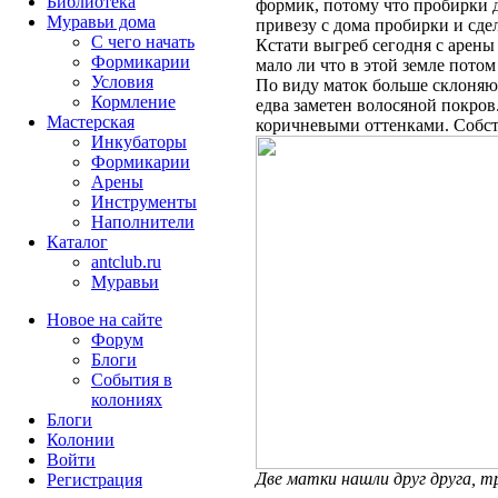
Библиотека
формик, потому что пробирки д
Муравьи дома
привезу с дома пробирки и сдел
С чего начать
Кстати выгреб сегодня с арены
Формикарии
мало ли что в этой земле потом 
Условия
По виду маток больше склоня
Кормление
едва заметен волосяной покров
Мастерская
коричневыми оттенками. Собст
Инкубаторы
Формикарии
Арены
Инструменты
Наполнители
Каталог
antclub.ru
Муравьи
Новое на сайте
Форум
Блоги
События в
колониях
Блоги
Колонии
Войти
Две матки нашли друг друга, т
Peгиcтpaция