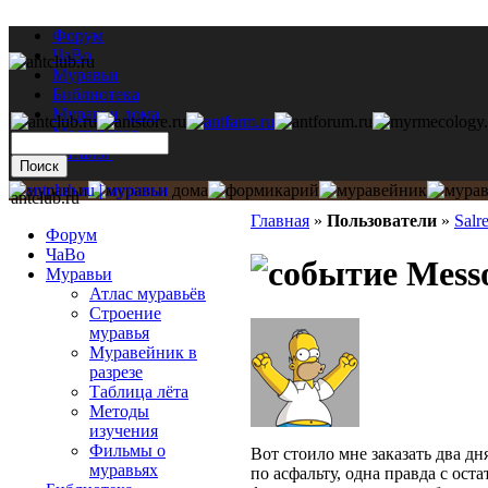
Форум
ЧаВо
Муравьи
Библиотека
Муравьи дома
Мастерская
Каталог
antclub.ru
Главная
»
Пользователи
»
Salr
Форум
ЧаВо
Messo
Муравьи
Атлас муравьёв
Строение
муравья
Муравейник в
разрезе
Таблица лёта
Методы
изучения
Фильмы о
Вот стоило мне заказать два д
муравьях
по асфальту, одна правда с ост