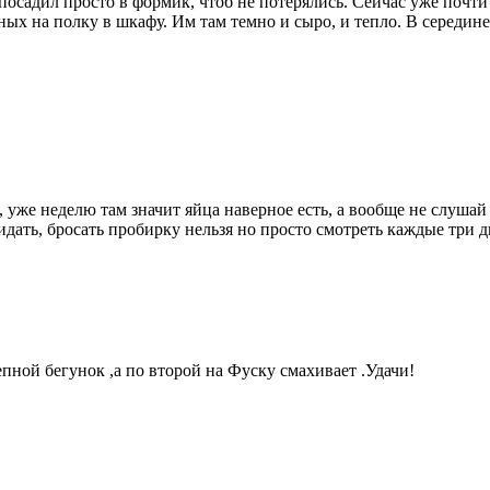
 посадил просто в формик, чтоб не потерялись. Сейчас уже почти
ых на полку в шкафу. Им там темно и сыро, и тепло. В середине 
, уже неделю там значит яйца наверное есть, а вообще не слушай
кидать, бросать пробирку нельзя но просто смотреть каждые три 
епной бегунок ,а по второй на Фуску смахивает .Удачи!