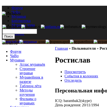
Форум
ЧаВо
Муравьи
Библиотека
Муравьи дома
Мастерская
Каталог
antclub.ru
Главная
»
Пользователи
»
Рос
Форум
ЧаВо
Ростислав
Муравьи
Атлас муравьёв
Строение
Просмотреть
муравья
События в колониях
Муравейник в
Отследить
разрезе
Таблица лёта
Персональная инф
Методы
изучения
Фильмы о
ICQ:
barambak2(skype)
муравьях
День рождения:
20/11/1994