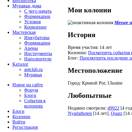
Библиотека
Муравьи дома
Мои колонии
С чего начать
Формикарии
Условия
Messor s
Кормление
Мастерская
История
Инкубаторы
Формикарии
Время участия:
14 лет
Арены
Колонии:
Посмотреть события 
Инструменты
Блог:
Просмотреть последние з
Наполнители
Каталог
Местоположение
antclub.ru
Муравьи
Город:
Кривой Рог, Ukraine
Новое на сайте
Форум
Любопытные
Блоги
События в
колониях
Недавно смотрели:
d9922
[4 год
Блоги
Nyarlathotep
[14 лет]
,
Quarz
[14 
Колонии
Войти
Peгиcтpaция