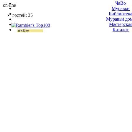
ЧаВо
on-line
Муравьи
Библиотек
гостей: 35
Муравьи до
Мастерска
Каталог