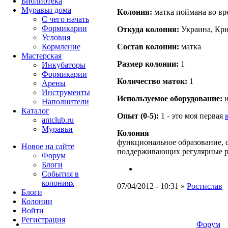
Библиотека
Муравьи дома
Кoлония:
матка поймана во вр
С чего начать
Формикарии
Откуда кoлония:
Украина, Кри
Условия
Кормление
Состав кoлонии:
матка
Мастерская
Размер кoлонии:
1
Инкубаторы
Формикарии
Количество маток:
1
Арены
Инструменты
Используемое оборудование:
и
Наполнители
Каталог
Опыт (0-5):
1 - это моя первая
antclub.ru
Муравьи
Колония
функциональное образование, с
Новое на сайте
поддерживающих регулярные 
Форум
Блоги
События в
колониях
07/04/2012 - 10:31 »
Ростислав
Блоги
Колонии
Войти
Peгиcтpaция
Форум