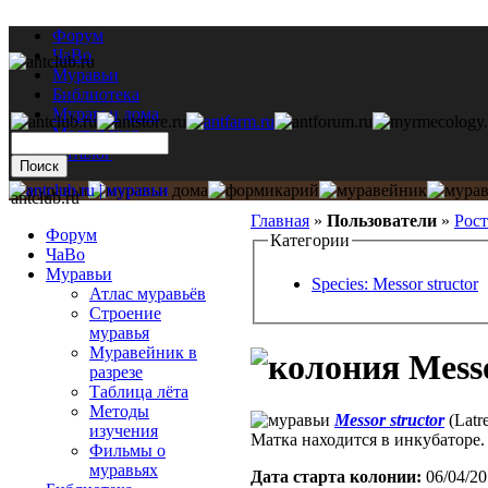
Форум
ЧаВо
Муравьи
Библиотека
Муравьи дома
Мастерская
Каталог
antclub.ru
Главная
»
Пользователи
»
Рос
Форум
Категории
ЧаВо
Муравьи
Species: Messor structor
Атлас муравьёв
Строение
муравья
Муравейник в
Messo
разрезе
Таблица лёта
Методы
Messor structor
(Latre
изучения
Матка находится в инкубаторе.
Фильмы о
муравьях
Дата старта кoлонии:
06/04/20