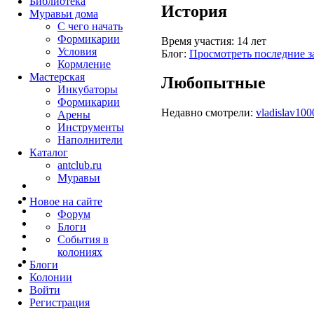
Библиотека
История
Муравьи дома
С чего начать
Формикарии
Время участия:
14 лет
Условия
Блог:
Просмотреть последние з
Кормление
Мастерская
Любопытные
Инкубаторы
Формикарии
Недавно смотрели:
vladislav100
Арены
Инструменты
Наполнители
Каталог
antclub.ru
Муравьи
Новое на сайте
Форум
Блоги
События в
колониях
Блоги
Колонии
Войти
Peгиcтpaция