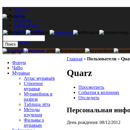
Форум
ЧаВо
Муравьи
Библиотека
Муравьи дома
Мастерская
Каталог
antclub.ru
Главная
»
Пользователи
»
Qua
Форум
ЧаВо
Quarz
Муравьи
Атлас муравьёв
Строение
Просмотреть
муравья
События в колониях
Муравейник в
Отследить
разрезе
Таблица лёта
Персональная инф
Методы
изучения
Фильмы о
День рождения:
08/12/2012
муравьях