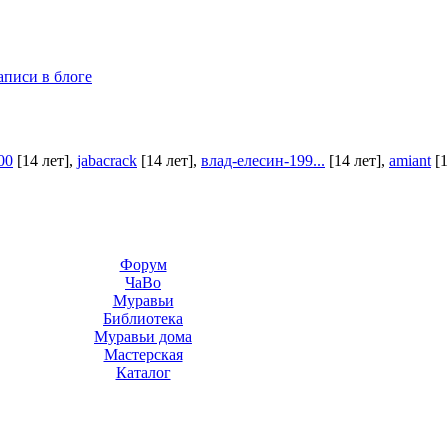
аписи в блоге
00
[14 лет]
,
jabacrack
[14 лет]
,
влад-елесин-199...
[14 лет]
,
amiant
[1
Форум
ЧаВо
Муравьи
Библиотека
Муравьи дома
Мастерская
Каталог