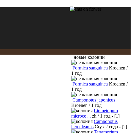
новые колонии
Formica sanguinea
Kroenen /
1 год
Formica sanguinea
Kroenen /
1 год
Camponotus japonicus
Kroenen / 1 год
Liometopum
microce ...
zh / 1 год - [1]
Camponotus
herculeanus
Cry / 2 года - [2]
Tetramorium