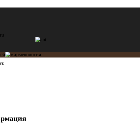
rz
ормация