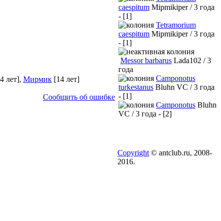
caespitum
Mipmikiper / 3 года
- [1]
Tetramorium
caespitum
Mipmikiper / 3 года
- [1]
Messor barbarus
Lada102 / 3
года
Camponotus
4 лет]
,
Мирмик
[14 лет]
turkestanus
Bluhn VC / 3 года
- [1]
Сообщить об ошибке
Camponotus
Bluhn
VC / 3 года - [2]
Copyright
© antclub.ru, 2008-
2016.