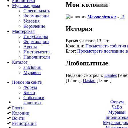
Библиотека
Мои колонии
Муравьи дома
С чего начать
Формикарии
Messor structor
-
_2
Условия
Кормление
История
Мастерская
Инкубаторы
Время участия:
13 лет
Формикарии
Колонии:
Посмотреть события 
Арены
Блог:
Просмотреть последние з
Инструменты
Наполнители
Любопытные
Каталог
antclub.ru
Муравьи
Недавно смотрели:
Dantes
[9 ле
[12 лет]
,
Dastan
[13 лет]
Новое на сайте
Форум
Блоги
События в
Форум
колониях
ЧаВо
Блоги
Муравьи
Колонии
Библиотек
Войти
Муравьи до
Peгиcтpaция
Мастерска