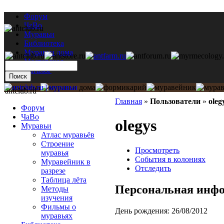
Форум
ЧаВо
Муравьи
Библиотека
Муравьи дома
Мастерская
Каталог
antclub.ru
Главная
»
Пользователи
»
oleg
Форум
ЧаВо
olegys
Муравьи
Атлас муравьёв
Строение
Просмотреть
муравья
События в колониях
Муравейник в
Отследить
разрезе
Таблица лёта
Персональная инф
Методы
изучения
Фильмы о
День рождения:
26/08/2012
муравьях