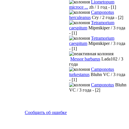
Liometopum
microce ...
zh / 1 год - [1]
Camponotus
herculeanus
Cry / 2 года - [2]
Tetramorium
caespitum
Mipmikiper / 3 года
- [1]
Tetramorium
caespitum
Mipmikiper / 3 года
- [1]
Messor barbarus
Lada102 / 3
года
Camponotus
turkestanus
Bluhn VC / 3 года
- [1]
Camponotus
Bluhn
VC / 3 года - [2]
Сообщить об ошибке