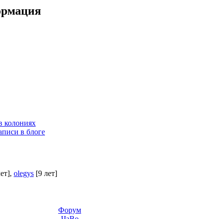
ормация
в колониях
аписи в блоге
лет]
,
olegys
[9 лет]
Форум
ЧаВо