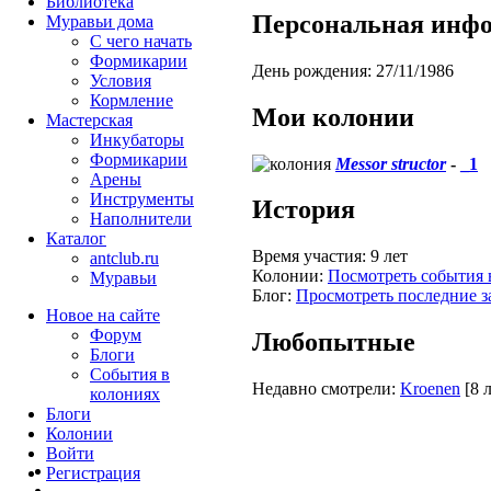
Библиотека
Персональная инф
Муравьи дома
С чего начать
Формикарии
День рождения:
27/11/1986
Условия
Кормление
Мои колонии
Мастерская
Инкубаторы
Формикарии
Messor structor
-
_1
Арены
Инструменты
История
Наполнители
Каталог
Время участия:
9 лет
antclub.ru
Колонии:
Посмотреть события 
Муравьи
Блог:
Просмотреть последние з
Новое на сайте
Форум
Любопытные
Блоги
События в
Недавно смотрели:
Kroenen
[8 
колониях
Блоги
Колонии
Войти
Peгиcтpaция