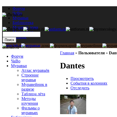
Форум
ЧаВо
Муравьи
Библиотека
Муравьи дома
Мастерская
Каталог
antclub.ru
Главная
»
Пользователи
»
Dan
Форум
ЧаВо
Dantes
Муравьи
Атлас муравьёв
Строение
Просмотреть
муравья
События в колониях
Муравейник в
Отследить
разрезе
Таблица лёта
Методы
изучения
Фильмы о
муравьях