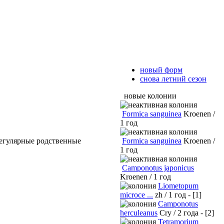
новый форм
снова летний сезон
новые колонии
Formica sanguinea
Kroenen /
1 год
Formica sanguinea
Kroenen /
регулярные родственные
1 год
Camponotus japonicus
Kroenen / 1 год
Liometopum
microce ...
zh / 1 год - [1]
Camponotus
herculeanus
Cry / 2 года - [2]
Tetramorium