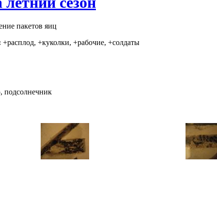
а летний сезон
ение пакетов яиц
:
+расплод, +куколки, +рабочие, +солдаты
о, подсолнечник