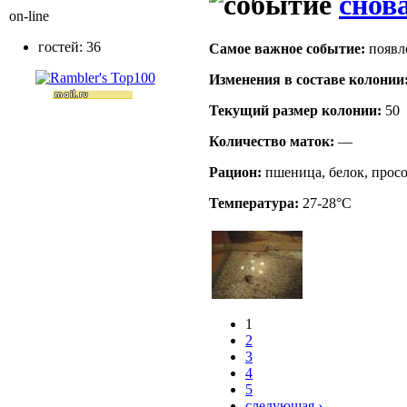
снов
on-line
гостей: 36
Самое важное событие:
появл
Изменения в составе кoлонии
Текущий размер кoлонии:
50
Количество маток:
—
Рацион:
пшеница, белок, прос
Температура:
27-28°C
1
2
3
4
5
следующая ›