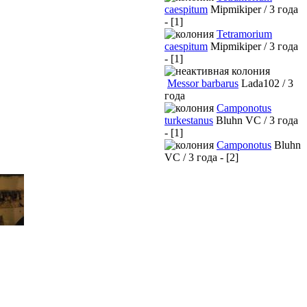
caespitum
Mipmikiper / 3 года
- [1]
Tetramorium
caespitum
Mipmikiper / 3 года
- [1]
Messor barbarus
Lada102 / 3
года
Camponotus
turkestanus
Bluhn VC / 3 года
- [1]
Camponotus
Bluhn
VC / 3 года - [2]