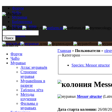
Форум
ЧаВо
Муравьи
Библиотека
Муравьи дома
Мастерская
Каталог
antclub.ru
Главная
»
Пользователи
»
oleg
Форум
Категории
ЧаВо
Муравьи
Species: Messor structor
Атлас муравьёв
Строение
муравья
Муравейник в
Messo
разрезе
Таблица лёта
Методы
Messor structor
(Latre
изучения
Фильмы о
муравьях
Дата старта кoлонии:
26/08/20