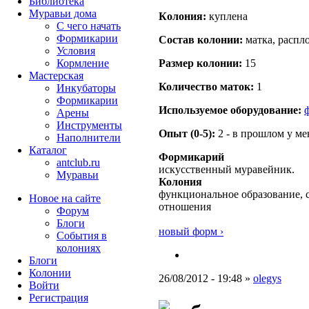
Библиотека
Муравьи дома
Кoлония:
куплена
С чего начать
Формикарии
Состав кoлонии:
матка, распло
Условия
Кормление
Размер кoлонии:
15
Мастерская
Количество маток:
1
Инкубаторы
Формикарии
Используемое оборудование:
Арены
Инструменты
Опыт (0-5):
2 - в прошлом у м
Наполнители
Каталог
Формикарий
antclub.ru
искусственный муравейник.
Муравьи
Колония
функциональное образование, 
Новое на сайте
отношения
Форум
Блоги
новый форм ›
События в
колониях
Блоги
Колонии
26/08/2012 - 19:48 »
olegys
Войти
Peгиcтpaция