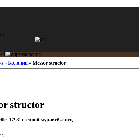
ys
»
Колонии
»
Messor structor
r structor
ille, 1798)
степной муравей-жнец
12