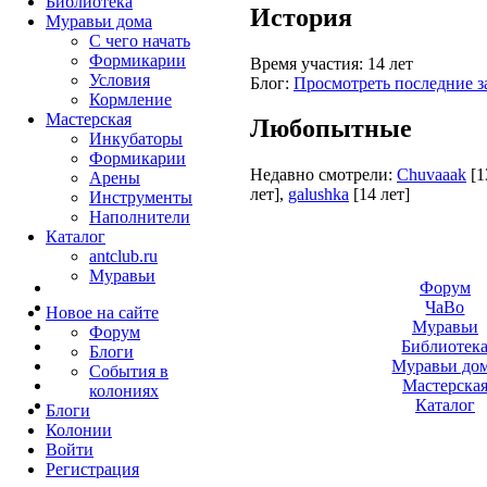
Библиотека
История
Муравьи дома
С чего начать
Формикарии
Время участия:
14 лет
Условия
Блог:
Просмотреть последние з
Кормление
Мастерская
Любопытные
Инкубаторы
Формикарии
Недавно смотрели:
Chuvaaak
[1
Арены
лет]
,
galushka
[14 лет]
Инструменты
Наполнители
Каталог
antclub.ru
Муравьи
Форум
ЧаВо
Новое на сайте
Муравьи
Форум
Библиотек
Блоги
Муравьи до
События в
Мастерска
колониях
Каталог
Блоги
Колонии
Войти
Peгиcтpaция