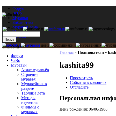
Форум
ЧаВо
Муравьи
Библиотека
Муравьи дома
Мастерская
Каталог
antclub.ru
Главная
»
Пользователи
»
kash
Форум
ЧаВо
kashita99
Муравьи
Атлас муравьёв
Строение
Просмотреть
муравья
События в колониях
Муравейник в
Отследить
разрезе
Таблица лёта
Персональная инф
Методы
изучения
Фильмы о
День рождения:
06/06/1988
муравьях