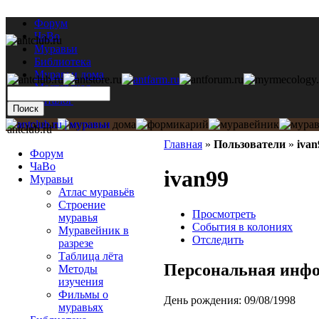
Форум
ЧаВо
Муравьи
Библиотека
Муравьи дома
Мастерская
Каталог
antclub.ru
Главная
»
Пользователи
»
ivan
Форум
ЧаВо
ivan99
Муравьи
Атлас муравьёв
Строение
Просмотреть
муравья
События в колониях
Муравейник в
Отследить
разрезе
Таблица лёта
Персональная инф
Методы
изучения
Фильмы о
День рождения:
09/08/1998
муравьях