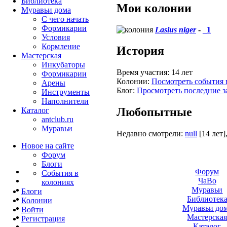
Библиотека
Мои колонии
Муравьи дома
С чего начать
Формикарии
Lasius niger
-
_1
Условия
Кормление
История
Мастерская
Инкубаторы
Время участия:
14 лет
Формикарии
Колонии:
Посмотреть события 
Арены
Блог:
Просмотреть последние з
Инструменты
Наполнители
Любопытные
Каталог
antclub.ru
Муравьи
Недавно смотрели:
null
[14 лет]
Новое на сайте
Форум
Блоги
Форум
События в
ЧаВо
колониях
Муравьи
Блоги
Библиотек
Колонии
Муравьи до
Войти
Мастерска
Peгиcтpaция
Каталог