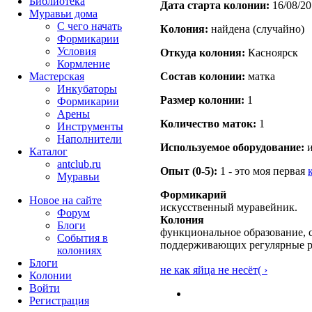
Библиотека
Дата старта кoлонии:
16/08/20
Муравьи дома
С чего начать
Кoлония:
найдена (случайно)
Формикарии
Условия
Откуда кoлония:
Касноярск
Кормление
Мастерская
Состав кoлонии:
матка
Инкубаторы
Размер кoлонии:
1
Формикарии
Арены
Количество маток:
1
Инструменты
Наполнители
Используемое оборудование:
и
Каталог
antclub.ru
Опыт (0-5):
1 - это моя первая
Муравьи
Формикарий
Новое на сайте
искусственный муравейник.
Форум
Колония
Блоги
функциональное образование, с
События в
поддерживающих регулярные 
колониях
Блоги
не как яйца не несёт( ›
Колонии
Войти
Peгиcтpaция