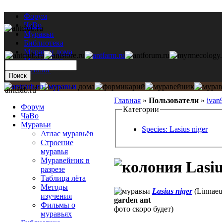
Форум
ЧаВо
Муравьи
Библиотека
Муравьи дома
Мастерская
Каталог
antclub.ru
Главная
»
Пользователи
»
ivan
Форум
Категории
ЧаВо
Муравьи
Species: Lasius niger
Атлас муравьёв
Строение
муравья
Муравейник в
Lasiu
разрезе
Таблица лёта
Методы
Lasius niger
(Linnaeu
изучения
garden ant
Фильмы о
фото скоро будет)
муравьях