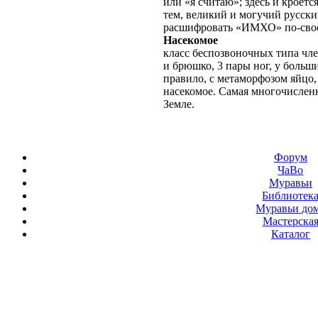
или «я считаю»; здесь и кроетс
тем, великий и могучий русски
расшифровать «ИМХО» по-свое
Насекомое
класс беспозвоночных типа чле
и брюшко, 3 пары ног, у больш
правило, с метаморфозом яйцо,
насекомое. Самая многочислен
Земле.
Форум
ЧаВо
Муравьи
Библиотек
Муравьи до
Мастерска
Каталог