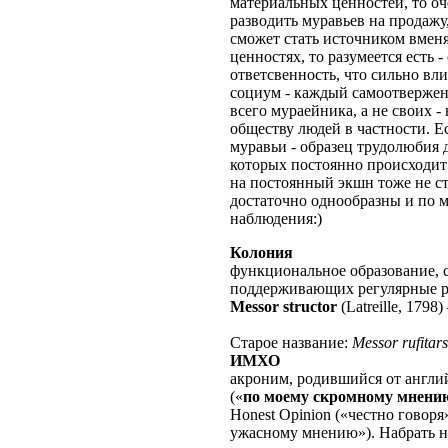
материальных ценностей, то оч
разводить муравьев на продажу
сможет стать источником вменя
ценностях, то разумеется есть
ответсвенность, что сильно вл
социум - каждый самоотвержен
всего мураейника, а не своих 
обществу людей в частности. Есл
муравьи - образец трудолюбия 
которых постоянно происходит 
на постоянный экшн тоже не ст
достаточно однообразны и по м
наблюдения:)
Колония
функциональное образование, с
поддерживающих регулярные 
Messor structor
(Latreille, 1798)
Старое название:
Messor rufitars
ИМХО
акроним, родившийся от англ
(«
по моему скромному мнени
Honest Opinion («честно говоря»
ужасному мнению»). Набрать 