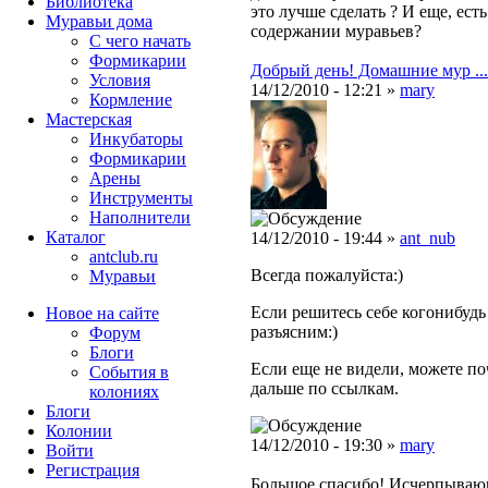
Библиотека
это лучше сделать ? И еще, ест
Муравьи дома
содержании муравьев?
С чего начать
Формикарии
Добрый день! Домашние мур ...
Условия
14/12/2010 - 12:21 »
mary
Кормление
Мастерская
Инкубаторы
Формикарии
Арены
Инструменты
Наполнители
Каталог
14/12/2010 - 19:44 »
ant_nub
antclub.ru
Всегда пожалуйста:)
Муравьи
Если решитесь себе когонибудь 
Новое на сайте
разъясним:)
Форум
Блоги
Если еще не видели, можете по
События в
дальше по ссылкам.
колониях
Блоги
Колонии
14/12/2010 - 19:30 »
mary
Войти
Peгиcтpaция
Большое спасибо! Исчерпываю