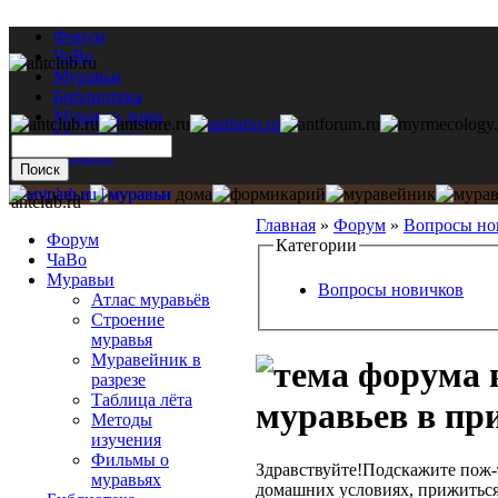
Форум
ЧаВо
Муравьи
Библиотека
Муравьи дома
Мастерская
Каталог
antclub.ru
Главная
»
Форум
»
Вопросы но
Форум
Категории
ЧаВо
Муравьи
Вопросы новичков
Атлас муравьёв
Строение
муравья
Муравейник в
разрезе
Таблица лёта
муравьев в пр
Методы
изучения
Фильмы о
Здравствуйте!Подскажите пож-т
муравьях
домашних условиях, прижиться 