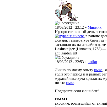
18/08/2012 - 23:12 »
Мирмик
Ну, про солнечный день, я гот
нигера
в районе дес
фонари, температура была где -
заставило их начать лёт, я даже
Lasius niger
(Linnaeus, 1758)
ant, garden ant
18/08/2012 - 22:53 »
natiko
Лично по моему опыту
имхо
, 
год в это период и в разных ре
муравейнике куча крылатых му
но это
имхо
.
Подправте если я ошибся:/
ИМХО
акроним, родившийся от англ