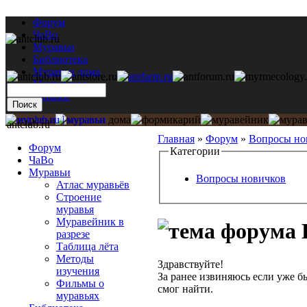
Форум
ЧаВо
Муравьи
Библиотека
Муравьи дома
Мастерская
Каталог
antclub.ru
Главная
»
Форум
»
Вопросы но
Форум
Категории
ЧаВо
Муравьи
Вопросы новичков
Атлас муравьёв
Строение
муравья
Муравейник в
В
разрезе
Таблица лёта
Методы
Здравствуйте!
изучения
За ранее извиняюсь если уже был
Фильмы о
смог найти.
муравьях