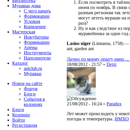
Библиотека
Если посмотреть в таблиц
Муравьи дома
июня по ноябрь. В связи 
С чего начать
разным регионам так лети
Формикарии
могут лететь мураши на п
Условия
раз)?
Кормление
Ну и как следствие из пер
Мастерская
муравейника за один год
Инкубаторы
Формикарии
Lasius niger
(Linnaeus, 1758)
Арены
ant, garden ant
Инструменты
Наполнители
Лично по моему опыту имхо ... 
Каталог
18/08/2012 - 21:57 »
Dejzi
antclub.ru
Муравьи
Новое на сайте
Форум
Блоги
События в
21/08/2012 - 16:24 »
Paradox
колониях
Блоги
Лет может происходить у некот
Колонии
погоды и температуры.
ИМХО
Войти
Peгиcтpaция