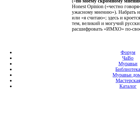
(«
по моему скромному мнени
Honest Opinion («честно говоря»
ужасному мнению»). Набрать 
или «я считаю»; здесь и кроетс
тем, великий и могучий русски
расшифровать «ИМХО» по-свое
Форум
ЧаВо
Муравьи
Библиотек
Муравьи до
Мастерска
Каталог