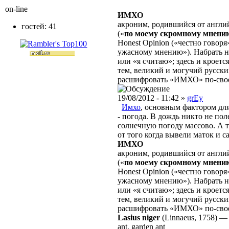
on-line
ИМХО
акроним, родившийся от англ
гостей: 41
(«
по моему скромному мнени
Honest Opinion («честно говоря»
ужасному мнению»). Набрать 
или «я считаю»; здесь и кроетс
тем, великий и могучий русски
расшифровать «ИМХО» по-свое
19/08/2012 - 11:42 »
grEy
Имхо
, основным фактором для
- погода. В дождь никто не пол
солнечную погоду массово. А то
от того когда вывели маток и 
ИМХО
акроним, родившийся от англ
(«
по моему скромному мнени
Honest Opinion («честно говоря»
ужасному мнению»). Набрать 
или «я считаю»; здесь и кроетс
тем, великий и могучий русски
расшифровать «ИМХО» по-свое
Lasius niger
(Linnaeus, 1758)
ant, garden ant