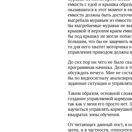
емкость с едой и крышка образ
оказавшихся в этот момент в ем
емкости должна быть достаточ
выгребала муравьев из емкости
бы выгребаемые муравьи не выгр
крышкой и верхним краем емко
бы под крышку не могли попаст
большим, что бы не защемить м
то для него хватит моторчика н
управления приводом должна в
До сих пор ни чего не было ска
программная начинка. Дело в т
обсуждать нечего. Мне не соста
бы по видеосигналу анализиров
заданные ситуации и управлят
Таким образом, основной слож
создание управляемой кормушк
так как у меня его просто нет. 
научиться управлять кормушко
квадратах зоны обучения.
От читающих данный пост, я 
затеи, и в частности, относит