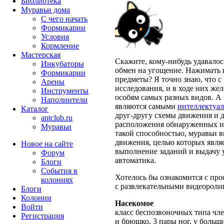
Библиотека
Муравьи дома
С чего начать
Формикарии
Условия
Кормление
Мастерская
Скажите, кому-нибудь удавалос
Инкубаторы
обмен на угощение. Нажимать н
Формикарии
предметы? Я точно знаю, что 
Арены
исследования, и в ходе них ж
Инструменты
особям самых разных видов. А 
Наполнители
являются самыми
интеллектуа
Каталог
друг-другу схемы движения и
antclub.ru
расположения обнаруженных ис
Муравьи
такой способностью, муравьи 
движения, целью которых являе
Новое на сайте
выполнение заданий и выдачу 
Форум
автоматика.
Блоги
События в
Хотелось бы ознакомится с пр
колониях
с развлекательными видеороли
Блоги
Колонии
Насекомое
Войти
класс беспозвоночных типа чле
Peгиcтpaция
и брюшко, 3 пары ног, у больш