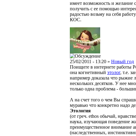
имеет возможность и желание 
получить с ее помощью интерес
радостью возьму на себя рабо
КОС.
25/02/2011 - 13:20 »
Новый год
Поищите в интернете работы Р
она когнетивный
этолог
, т.е. 
например доказала что рыжие л
нескольких десятков. У нее мно
только одна проблема - больши
А на счет того о чем Вы спраш
муравью что конкретно надо де
Этология
(от греч. ethos обычай, нравств
наука, изучающая поведение жи
преимущественное внимание а
(наследственных, инстинктивн