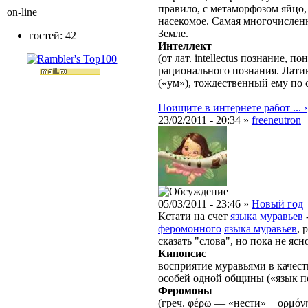
правило, с метаморфозом яйцо,
on-line
насекомое. Самая многочислен
Земле.
гостей: 42
Интеллект
(от лат. intellectus познание, 
рационального познания. Лати
(«ум»), тождественный ему по 
Поищите в интернете работ ... ›
23/02/2011 - 20:34 »
freeneutron
05/03/2011 - 23:46 »
Новый год
Кстати на счет
языка муравьев
феромонного
языка муравьев
, 
сказать "слова", но пока не яс
Кинопсис
восприятие муравьями в качес
особей одной общины («язык по
Феромоны
(греч. φέρω — «нести» + ορμόν