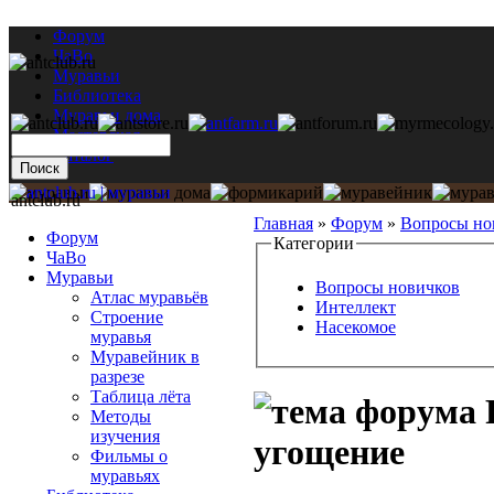
Форум
ЧаВо
Муравьи
Библиотека
Муравьи дома
Мастерская
Каталог
antclub.ru
Главная
»
Форум
»
Вопросы но
Форум
Категории
ЧаВо
Муравьи
Вопросы новичков
Атлас муравьёв
Интеллект
Строение
Насекомое
муравья
Муравейник в
разрезе
Таблица лёта
Р
Методы
изучения
угощение
Фильмы о
муравьях