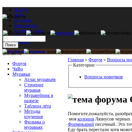
Форум
ЧаВо
Муравьи
Библиотека
Муравьи дома
Мастерская
Каталог
antclub.ru
Главная
»
Форум
»
Вопросы но
Форум
Категории
ЧаВо
Муравьи
Вопросы новичков
Атлас муравьёв
Строение
муравья
Муравейник в
разрезе
Таблица лёта
Методы
Помогите,пожалуйста, разобрать
изучения
моя
колония
Лязиусов черных з
Фильмы о
Формикарий
песочный. Это то
муравьях
Еду брать перестали хотя может