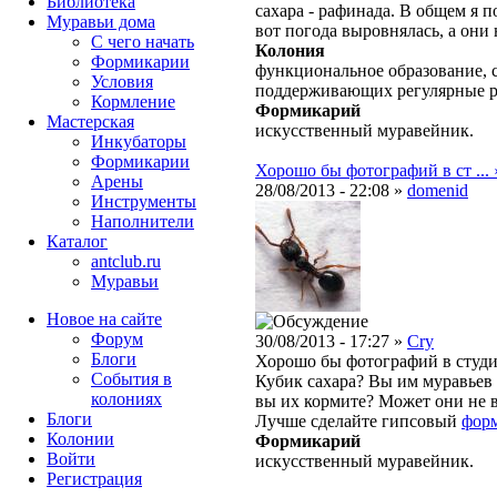
Библиотека
сахара - рафинада. В общем я 
Муравьи дома
вот погода выровнялась, а они
С чего начать
Колония
Формикарии
функциональное образование, с
Условия
поддерживающих регулярные 
Кормление
Формикарий
Мастерская
искусственный муравейник.
Инкубаторы
Формикарии
Хорошо бы фотографий в ст ... 
Арены
28/08/2013 - 22:08 »
domenid
Инструменты
Наполнители
Каталог
antclub.ru
Муравьи
Новое на сайте
Форум
30/08/2013 - 17:27 »
Cry
Блоги
Хорошо бы фотографий в студ
События в
Кубик сахара? Вы им муравьев 
колониях
вы их кормите? Может они не вы
Блоги
Лучше сделайте гипсовый
фор
Колонии
Формикарий
Войти
искусственный муравейник.
Peгиcтpaция