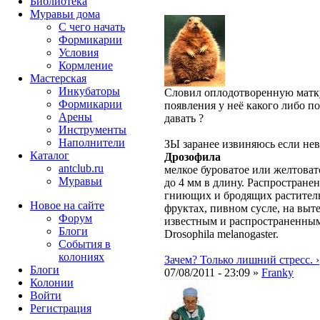
Библиотека
Муравьи дома
С чего начать
Формикарии
Условия
Кормление
Мастерская
Инкубаторы
Словил оплодотворенную матку
Формикарии
появления у неё какого либо 
Арены
давать ?
Инструменты
Наполнители
ЗЫ заранее извиняюсь если нев
Каталог
Дрозофила
antclub.ru
мелкое буроватое или желтовато
Муравьи
до 4 мм в длину. Распростране
гниющих и бродящих раститель
Новое на сайте
фруктах, пивном сусле, на выт
Форум
известным и распространенным
Блоги
Drosophila melanogaster.
События в
колониях
Зачем? Только лишний стресс. ›
Блоги
07/08/2011 - 23:09 »
Franky
Колонии
Войти
Peгиcтpaция