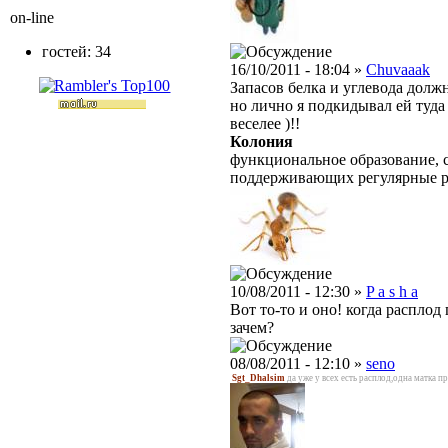
on-line
гостей: 34
16/10/2011 - 18:04 »
Chuvaaak
Запасов белка и углевода долж
но лично я подкидывал ей туда
веселее )!!
Колония
функциональное образование, с
поддерживающих регулярные 
10/08/2011 - 12:30 »
P a s h a
Вот то-то и оно! когда расплод 
зачем?
08/08/2011 - 12:10 »
seno
Sgt_Dhalsim
да уже у всех есть расплод,одна матка п