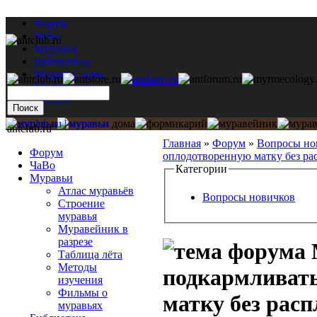
Форум
ЧаВо
Муравьи
Библиотека
Муравьи дома
Мастерская
Каталог
antclub.ru
Главная
»
Форум
»
Вопросы но
Форум
оплодотворенную матку без ра
ЧаВо
Категории
Муравьи
Атлас муравьёв
Вопросы новичков
Строение
муравья
Муравейник в
разрезе
Таблица лёта
Методы
подкармливат
изучения
Фильмы о
матку без расп
муравьях