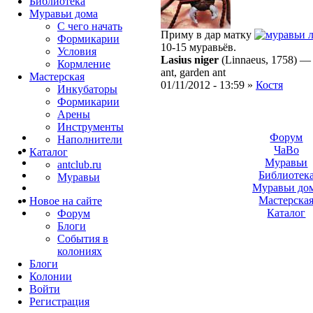
Библиотека
Муравьи дома
С чего начать
Приму в дар матку
Формикарии
10-15 муравьёв.
Условия
Lasius niger
(Linnaeus, 1758)
Кормление
ant, garden ant
Мастерская
01/11/2012 - 13:59 »
Костя
Инкубаторы
Формикарии
Арены
Инструменты
Форум
Наполнители
ЧаВо
Каталог
Муравьи
antclub.ru
Библиотек
Муравьи
Муравьи до
Мастерска
Новое на сайте
Каталог
Форум
Блоги
События в
колониях
Блоги
Колонии
Войти
Peгиcтpaция