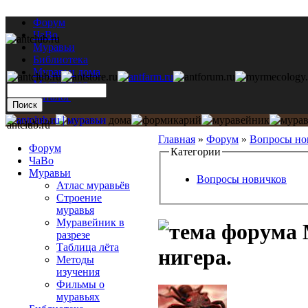
Форум
ЧаВо
Муравьи
Библиотека
Муравьи дома
Мастерская
Каталог
antclub.ru
Главная
»
Форум
»
Вопросы но
Форум
Категории
ЧаВо
Муравьи
Вопросы новичков
Атлас муравьёв
Строение
муравья
Муравейник в
разрезе
Таблица лёта
нигера.
Методы
изучения
Фильмы о
муравьях