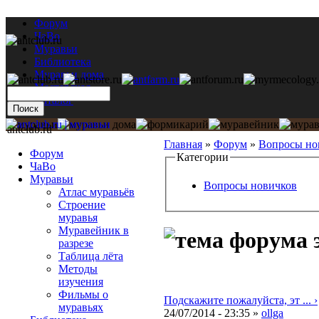
Форум
ЧаВо
Муравьи
Библиотека
Муравьи дома
Мастерская
Каталог
antclub.ru
Главная
»
Форум
»
Вопросы но
Форум
Категории
ЧаВо
Муравьи
Вопросы новичков
Атлас муравьёв
Строение
муравья
Муравейник в
разрезе
Таблица лёта
Методы
изучения
Фильмы о
Подскажите пожалуйста, эт ... ›
муравьях
24/07/2014 - 23:35 »
ollga