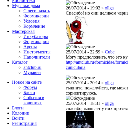
Библиотека
Муравьи дома
26/07/2014 - 19:02 »
ollga
С чего начать
Спасибо! но они целиком черн
Формикарии
Условия
Кормление
Мастерская
Инкубаторы
Формикарии
Арены
Инструменты
25/07/2014 - 22:59 »
Cube
Наполнители
Могу предположить, что это к
Каталог
http://antclub.ru/formicidae/formi
antclub.ru
cunicularia
.
Муравьи
Новое на сайте
25/07/2014 - 20:14 »
ollga
Форум
тыкните, пожалуйста, где можн
Блоги
сориентируюсь.
События в
колониях
25/07/2014 - 18:31 »
ollga
Блоги
спасибо, жаль лет у них прозев
Колонии
Войти
Peгиcтpaция