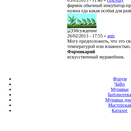
05/03/2013 - 11:40 »
OrkAdiy
фармик обычный инкубатор-про
нужна еда какая особая для раз
26/02/2013 - 17:55 »
ants
Могу предположить, что это св
температурой или влажностью. 
Формикарий
искусственный муравейник.
Форум
ЧаВо
Муравьи
Библиотек
Муравьи до
Мастерска
Каталог