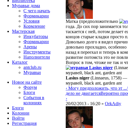
Библиотека
Муравьи дома
С чего начать
Формикарии
Условия
Матка (предположительно
Кормление
года. До сих пор занимается то
Мастерская
таскается с ней, потом делает 
Инкубаторы
концов старые кладки просто п
Формикарии
Довольно долго я видел причин
Арены
довольно прохладно, особенно 
Инструменты
назад я переехал и теперь в ко
Наполнители
развитие потомста это не повл
Каталог
Вопрос в том, чтоже не так и ч
antclub.ru
Lasius niger
(Linnae
Муравьи
муравей, black ant, garden ant
Lasius niger
(Linnaeus, 1758)
Новое на сайте
муравей, black ant, garden ant
Форум
‹ Могу предположить, что эт ...
Блоги
дело не двигается
Вероятно проб
События в
›
колониях
20/02/2013 - 16:20 »
OrkAdiy
Блоги
Колонии
Войти
Peгиcтpaция