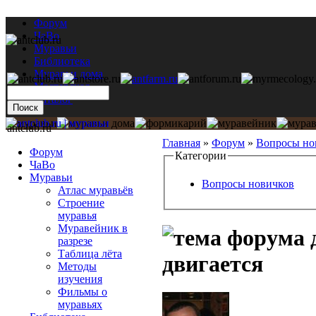
Форум
ЧаВо
Муравьи
Библиотека
Муравьи дома
Мастерская
Каталог
antclub.ru
Главная
»
Форум
»
Вопросы но
Форум
Категории
ЧаВо
Муравьи
Вопросы новичков
Атлас муравьёв
Строение
муравья
Муравейник в
разрезе
Таблица лёта
двигается
Методы
изучения
Фильмы о
муравьях