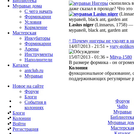
Библиотека
Нигеры
скопились в
Муравьи дома
даже сказал в проходе? Что эт
С чего начать
Lasius niger
(Linnae
Формикарии
муравей, black ant, garden ant
Условия
Lasius niger
(Linnaeus, 1758)
Кормление
муравей, black ant, garden ant
Мастерская
Инкубаторы
^ Почему нигеры не уходят в 
Формикарии
14/07/2013 - 21:51 »
yury-goliko
Арены
Инструменты
15/07/2013 - 01:36 »
Mitya-1580
Наполнители
В размере формика - он огроме
Каталог
Колония
antclub.ru
функциональное образование, с
Муравьи
поддерживающих регулярные 
Новое на сайте
Форум
Блоги
Форум
События в
ЧаВо
колониях
Муравьи
Блоги
Библиотек
Колонии
Муравьи до
Войти
Мастерска
Peгиcтpaция
Каталог