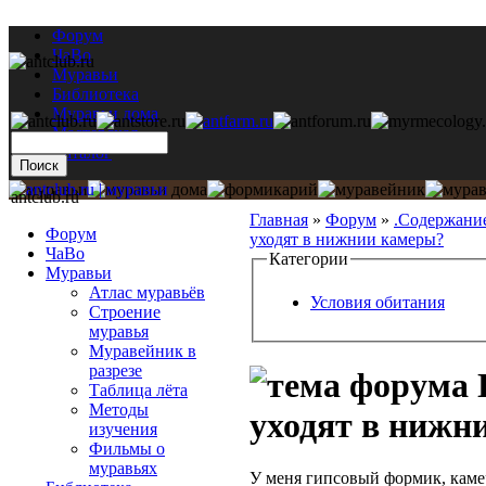
Форум
ЧаВо
Муравьи
Библиотека
Муравьи дома
Мастерская
Каталог
antclub.ru
Главная
»
Форум
»
.Содержани
Форум
уходят в нижнии камеры?
ЧаВо
Категории
Муравьи
Атлас муравьёв
Условия обитания
Строение
муравья
Муравейник в
разрезе
Таблица лёта
Методы
уходят в нижн
изучения
Фильмы о
муравьях
У меня гипсовый формик, каме