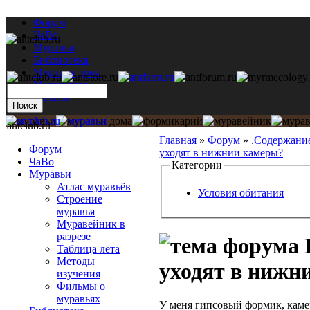
Форум
ЧаВо
Муравьи
Библиотека
Муравьи дома
Мастерская
Каталог
antclub.ru
Главная
»
Форум
»
.Содержани
Форум
уходят в нижнии камеры?
ЧаВо
Категории
Муравьи
Атлас муравьёв
Условия обитания
Строение
муравья
Муравейник в
разрезе
Таблица лёта
Методы
уходят в нижн
изучения
Фильмы о
муравьях
У меня гипсовый формик, каме