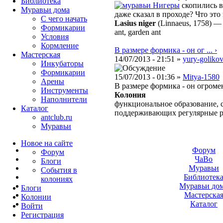
Библиотека
Нигеры
скопились в
Муравьи дома
даже сказал в проходе? Что эт
С чего начать
Lasius niger
(Linnaeus, 1758)
Формикарии
ant, garden ant
Условия
Кормление
В размере формика - он ог ... ›
Мастерская
14/07/2013 - 21:51 »
yury-goliko
Инкубаторы
Формикарии
15/07/2013 - 01:36 »
Mitya-1580
Арены
В размере формика - он огроме
Инструменты
Колония
Наполнители
функциональное образование, с
Каталог
поддерживающих регулярные 
antclub.ru
Муравьи
Новое на сайте
Форум
Форум
ЧаВо
Блоги
Муравьи
События в
Библиотек
колониях
Муравьи до
Блоги
Мастерска
Колонии
Каталог
Войти
Peгиcтpaция