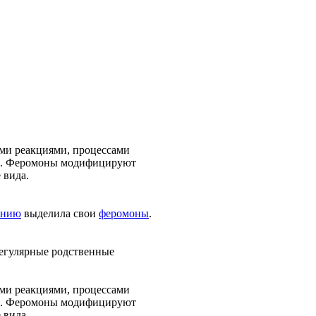
ими реакциями, процессами
ем. Феромоны модифицируют
 вида.
онию
выделила свои
феромоны
.
регулярные родственные
ими реакциями, процессами
ем. Феромоны модифицируют
 вида.