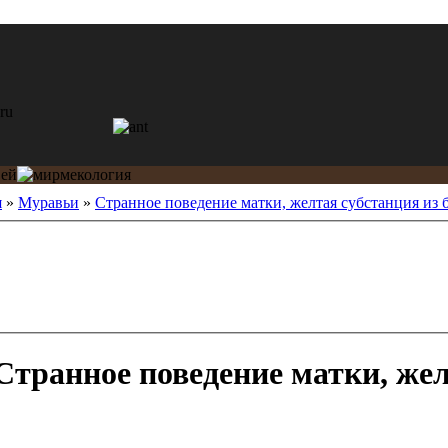
я
»
Муравьи
»
Странное поведение матки, желтая субстанция из
транное поведение матки, жел