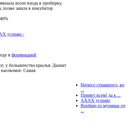
мазала возле входа в пробирку,
, позже зашла в инкубатор
 40%
Х угораю ›
ходу в
формикарий
ног, у большинства крылья. Дышат
 насекомое. Самая
Ничего страшного, во
...
Привет всем! да к ...
АХАХ угораю
Вообще-то муравьи оч
...