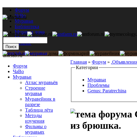
Форум
ЧаВо
Муравьи
Библиотека
Муравьи дома
Мастерская
Каталог
antclub.ru
Главная
»
Форум
»
.Объявлени
Форум
Категории
ЧаВо
Муравьи
Муравьи
Атлас муравьёв
Проблемы
Строение
Genus: Paratrechina
муравья
Муравейник в
разрезе
Таблица лёта
С
Методы
изучения
из брюшка.
Фильмы о
муравьях