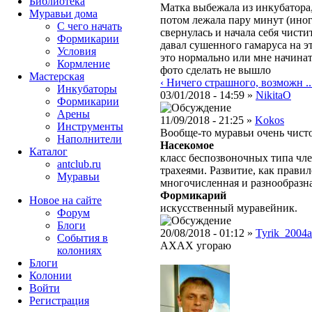
Библиотека
Матка выбежала из инкубатора, 
Муравьи дома
потом лежала пару минут (иног
С чего начать
свернулась и начала себя чисти
Формикарии
давал сушенного гамаруса на эт
Условия
это нормально или мне начина
Кормление
фото сделать не вышло
Мастерская
‹ Ничего страшного, возможн ..
Инкубаторы
03/01/2018 - 14:59 »
NikitaO
Формикарии
Арены
11/09/2018 - 21:25 »
Kokos
Инструменты
Вообще-то муравьи очень чис
Наполнители
Насекомое
Каталог
класс беспозвоночных типа чле
antclub.ru
трахеями. Развитие, как правил
Муравьи
многочисленная и разнообразн
Формикарий
Новое на сайте
искусственный муравейник.
Форум
Блоги
20/08/2018 - 01:12 »
Tyrik_2004a
События в
АХАХ угораю
колониях
Блоги
Колонии
Войти
Peгиcтpaция