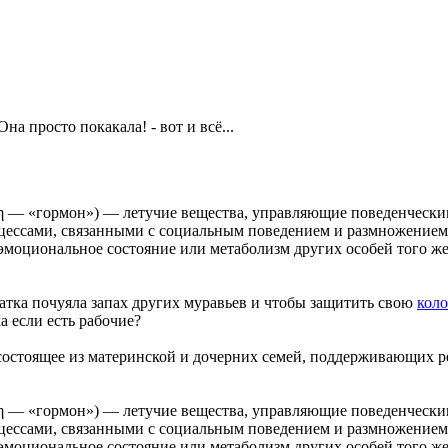
) Она просто покакала! - вот и всё...
νη — «гормон») — летучие вещества, управляющие поведенческ
роцессами, связанными с социальным поведением и размножени
эмоциональное состояние или метаболизм других особей того же
атка почуяла запах других муравьев и чтобы защитить свою
кол
а если есть рабочие?
состоящее из материнской и дочерних семей, поддерживающих 
νη — «гормон») — летучие вещества, управляющие поведенческ
роцессами, связанными с социальным поведением и размножени
эмоциональное состояние или метаболизм других особей того же