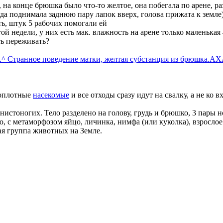
на конце брюшка было что-то желтое, она побегала по арене, раз
да поднимала заднюю пару лапок вверх, голова прижата к земле)
ть, штук 5 рабочих помогали ей
ой недели, у них есть мак. влажность на арене только маленькая
ть переживать?
.
^ Странное поведение матки, желтая субстанция из брюшка.
АХА
топлотные
насекомые
и все отходы сразу идут на свалку, а не ко в
нистоногих. Тело разделено на голову, грудь и брюшко, 3 пары 
о, с метаморфозом яйцо, личинка, нимфа (или куколка), взрослое
ая группа животных на Земле.