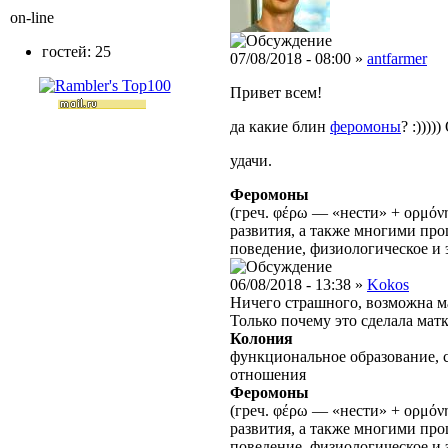
on-line
гостей: 25
07/08/2018 - 08:00 »
antfarmer
Привет всем!
да какие блин
феромоны
? :))))
удачи.
Феромоны
(греч. φέρω — «нести» + ορμό
развития, а также многими п
поведение, физиологическое и 
06/08/2018 - 13:38 »
Kokos
Ничего страшного, возможна м
Только почему это сделала матк
Колония
функциональное образование, 
отношения
Феромоны
(греч. φέρω — «нести» + ορμό
развития, а также многими п
поведение, физиологическое и 