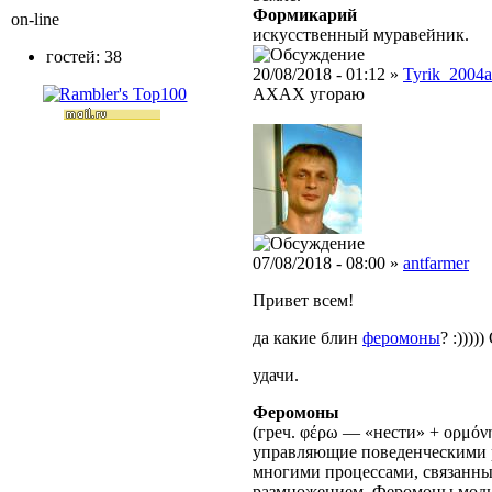
Формикарий
on-line
искусственный муравейник.
гостей: 38
20/08/2018 - 01:12 »
Tyrik_2004a
АХАХ угораю
07/08/2018 - 08:00 »
antfarmer
Привет всем!
да какие блин
феромоны
? :))))
удачи.
Феромоны
(греч. φέρω — «нести» + ορμόν
управляющие поведенческими р
многими процессами, связанн
размножением. Феромоны моди