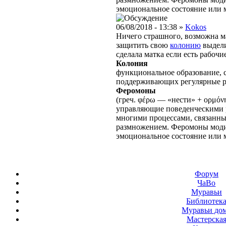
эмоциональное состояние или м
06/08/2018 - 13:38 »
Kokos
Ничего страшного, возможна ма
защитить свою
колонию
выдел
сделала матка если есть рабочи
Колония
функциональное образование, с
поддерживающих регулярные 
Феромоны
(греч. φέρω — «нести» + ορμόν
управляющие поведенческими р
многими процессами, связанн
размножением. Феромоны моди
эмоциональное состояние или м
Форум
ЧаВо
Муравьи
Библиотек
Муравьи до
Мастерска