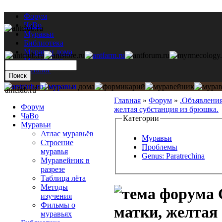
Форум
ЧаВо
Муравьи
Библиотека
Муравьи дома
Мастерская
Каталог
antclub.ru
Главная
»
Форум
»
.Объявлени
Форум
желтая субстанция из брюшка.
ЧаВо
Категории
Муравьи
Атлас муравьёв
Муравьи
Строение
Проблемы
муравья
Genus: Paratrechina
Муравейник в
разрезе
Таблица лёта
Методы
изучения
Фильмы о
матки, желтая 
муравьях