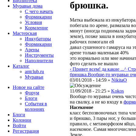
Библиотека
брюшка.
Муравьи дома
С чего начать
Формикарии
Матка выбежала из инкубатора,
Условия
побегала по арене, размазала в
Кормление
минут (иногда поднимала задню
Мастерская
земле), позже зашла в инкубато
Инкубаторы
рабочих помогали ей
Формикарии
давал сушенного гамаруса на эт
Арены
арене только маленькая 40%
Инструменты
это нормально или мне начина
Наполнители
фото сделать не вышло
Каталог
‹ Привет всем! да какие ...
^ Стр
antclub.ru
брюшка.
Вообще-то муравьи очен
Муравьи
03/01/2018 - 14:59 »
NikitaO
Новое на сайте
11/09/2018 - 21:25 »
Kokos
Форум
Вообще-то муравьи очень чис
Блоги
на свалку, а не ко входу в
форм
События в
Насекомое
колониях
класс беспозвоночных типа чле
Блоги
и брюшко, 3 пары ног, у больш
Колонии
правило, с метаморфозом яйцо,
Войти
насекомое. Самая многочислен
Peгиcтpaция
Земле.