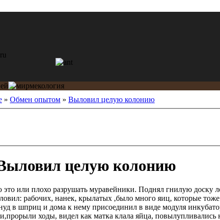
е
»
Обмен опытом
»
Выловил целую колонию
Выловил целую колонию
шо это или плохо разрушать муравейники. Поднял гнилую доску
аловил: рабочих, нанек, крылатых ,было много яиц, которые тоже
унуд в шприц и дома к нему присоединил в виде модуля инкубато
и,прорыли ходы, видел как матка клала яйца, повылупливались