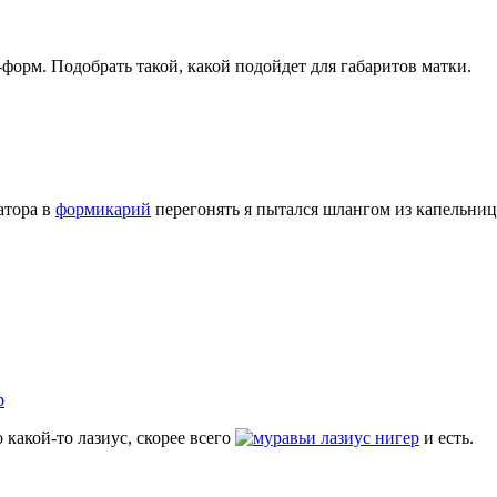
орм. Подобрать такой, какой подойдет для габаритов матки.
атора в
формикарий
перегонять я пытался шлангом из капельницы
р
о какой-то лазиус, скорее всего
лазиус нигер
и есть.