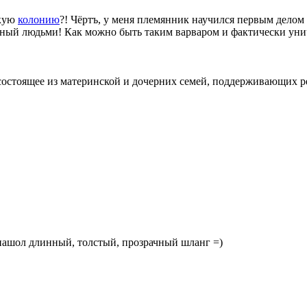
кую
колонию
?! Чёртъ, у меня племянник научился первым делом
ворный людьми! Как можно быть таким варваром и фактически ун
состоящее из материнской и дочерних семей, поддерживающих 
 нашол длинный, толстый, прозрачный шланг =)