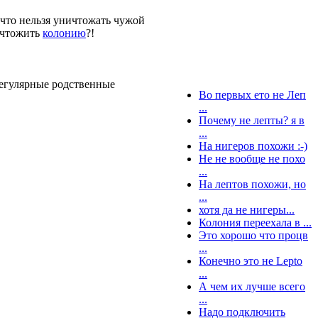
 что нельзя уничтожать чужой
ичтожить
колонию
?!
регулярные родственные
Во первых ето не Леп
...
Почему не лепты? я в
...
На нигеров похожи :-)
Не не вообще не похо
...
На лептов похожи, но
...
хотя да не нигеры...
Колония переехала в ...
Это хорошо что процв
...
Конечно это не Lepto
...
А чем их лучше всего
...
Надо подключить