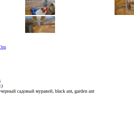
x3m
s
:)
—
черный садовый муравей, black ant, garden ant