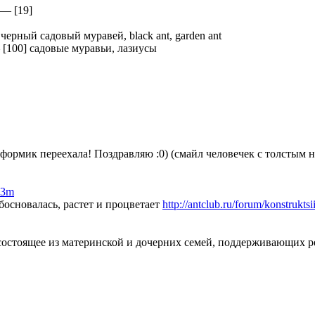
—
[19]
—
черный садовый муравей, black ant, garden ant
—
[100] садовые муравьи, лазиусы
 формик переехала! Поздравляю :0) (смайл человечек с толстым н
x3m
босновалась, растет и процветает
http://antclub.ru/forum/konstruktsii
состоящее из материнской и дочерних семей, поддерживающих 