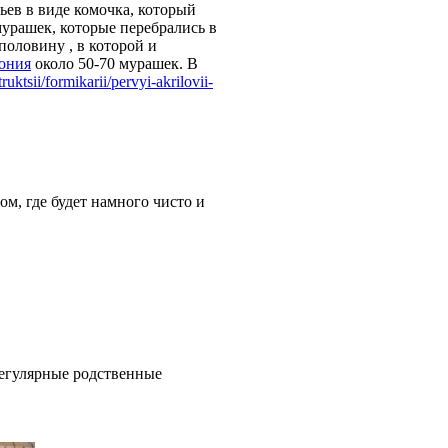
ьев в виде комочка, который
мурашек, которые перебрались в
половину , в которой и
ония
около 50-70 мурашек. В
ruktsii/formikarii/pervyi-akrilovii-
ом, где будет намного чисто и
регулярные родственные