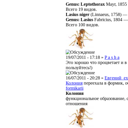
Genus: Leptothorax
Mayr, 1855
Всего 19 видов.
Lasius niger
(Linnaeus, 1758)
Genus: Lasius
Fabricius, 1804
Всего 100 видов.
19/07/2011 - 17:18 »
P a s h a
Это хорошо что процветает и в
пользуйтесь!)
16/07/2011 - 20:28 »
Евгений_e
Колония
переехала в формик, о
formikarii
Колония
функциональное образование, 
отношения