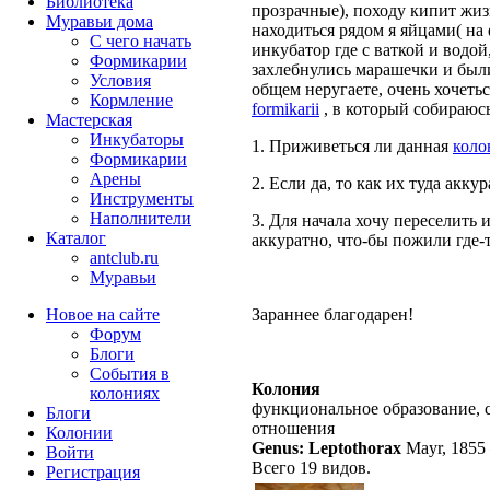
Библиотека
прозрачные), походу кипит жиз
Муравьи дома
находиться рядом я яйцами( на
С чего начать
инкубатор где с ваткой и водо
Формикарии
захлебнулись марашечки и был
Условия
общем неругаете, очень хочеть
Кормление
formikarii
, в который собираюсь
Мастерская
Инкубаторы
1. Приживеться ли данная
коло
Формикарии
Арены
2. Если да, то как их туда акку
Инструменты
Наполнители
3. Для начала хочу переселить 
Каталог
аккуратно, что-бы пожили где-
antclub.ru
Муравьи
Новое на сайте
Зараннее благодарен!
Форум
Блоги
События в
Колония
колониях
функциональное образование, 
Блоги
отношения
Колонии
Genus: Leptothorax
Mayr, 1855
Войти
Всего 19 видов.
Peгиcтpaция