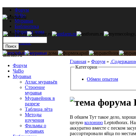
Форум
ЧаВо
Муравьи
Библиотека
Муравьи дома
Мастерская
Каталог
antclub.ru
Главная
»
Форум
»
.Содержани
Форум
Категории
ЧаВо
Муравьи
Обмен опытом
Атлас муравьёв
Строение
муравья
Муравейник в
разрезе
Таблица лёта
Методы
В обшем Тут такое дело, хоро
изучения
целую
колонию
Leptothorax. Н
Фильмы о
аккуратно вместе с песком зас
муравьях
рассортировали яйца по местам