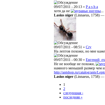
09/07/2011 - 20:13 »
P a s h a
хотя да не
нигеры
...
Lasius niger
(Linnaeus, 1758)
09/07/2011 - 08:51 »
Cry
На лептов похожи, но мне кажет
09/07/2011 - 00:30 »
Евгений_e
Не не вообще не похожи,
намного меньший размер чем 
http://antshop.ru/catalog/ants/Lep
Lasius niger
(Linnaeus, 1758)
1
2
следующая ›
последняя »