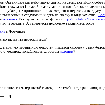
нь. Органирзовали небольшую свалку из своих погибших собрат
 фото показано) По моей неаккуратности погибло около десятка 
й, инкубатор не приподнял и вода медленно перетекла на другую 
и вынесены на следуюющий день на свалку в виде комочка .
Кол
ся
колонию
. Есть даже готовый формик
http://antclub.ru/forum/konst
 их переселить. А теперь есть несколько важных вопросов!
ния
в Формике?
ратно заставить переселиться?
их в другую прозначную емкость ( пищевой судочек), с инкубатор
то с месяцок, понаблюдать за ростом
колонии
?
состоящее из материнской и дочерних семей, поддерживающих 
—
[19]