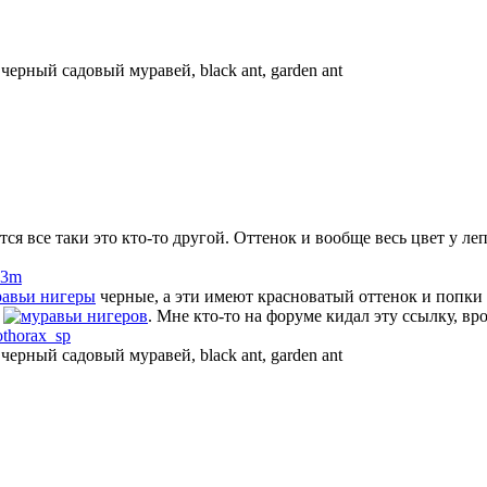
—
черный садовый муравей, black ant, garden ant
ся все таки это кто-то другой. Оттенок и вообще весь цвет у ле
x3m
нигеры
черные, а эти имеют красноватый оттенок и попки 
и
нигеров
. Мне кто-то на форуме кидал эту ссылку, вр
tothorax_sp
—
черный садовый муравей, black ant, garden ant